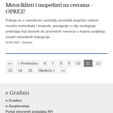
Motociklisti i mopedisti na cestama -
OPREZ!
Policija će u narednom razdoblju provoditi pojačani nadzor
vozača motocikala i mopeda, ponajprije u cilju suzbijanja
prekršaja koji dovode do prometnih nesreća u kojima sudjeluju
vozači navedenih kategorija
20.06.2026. | Stranica
««
« Prethodna
6
7
8
9
10
11
12
13
14
15
Sljedeća »
»»
e-Građani
e-Građani
e-Savjetovanja
Portal otvorenih podataka RH