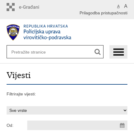
Preskoči
A
A
na
Prilagodba pristupačnosti
glavni
sadržaj
Vijesti
Filtrirajte vijesti:
Od: