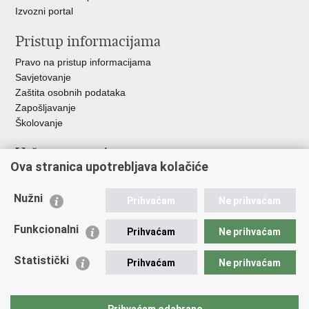
Izvozni portal
Pristup informacijama
Pravo na pristup informacijama
Savjetovanje
Zaštita osobnih podataka
Zapošljavanje
Školovanje
Važne poveznice
Ova stranica upotrebljava kolačiće
Ministarstvo unutarnjih poslova
Sindikati
Nužni
Prihvaćam
Ne prihvaćam
Udruge
Dom zdravlja MUP-a
Funkcionalni
Prihvaćam
Ne prihvaćam
Policijska akademija
Muzej policije
Statistički
Prihvaćam
Ne prihvaćam
Zaklada policijske solidarnosti
Centar za forenzična ispitivanja, istraživanja i vještačenja "Ivan
Vučetić"