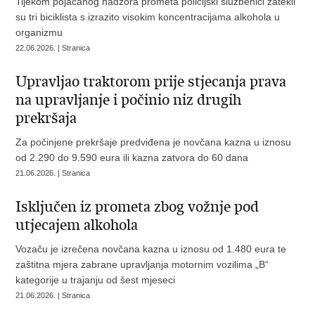
Tijekom pojačanog nadzora prometa policijski službenici zatekli
su tri biciklista s izrazito visokim koncentracijama alkohola u
organizmu
22.06.2026. | Stranica
Upravljao traktorom prije stjecanja prava
na upravljanje i počinio niz drugih
prekršaja
Za počinjene prekršaje predviđena je novčana kazna u iznosu
od 2.290 do 9.590 eura ili kazna zatvora do 60 dana
21.06.2026. | Stranica
Isključen iz prometa zbog vožnje pod
utjecajem alkohola
Vozaču je izrečena novčana kazna u iznosu od 1.480 eura te
zaštitna mjera zabrane upravljanja motornim vozilima „B“
kategorije u trajanju od šest mjeseci
21.06.2026. | Stranica