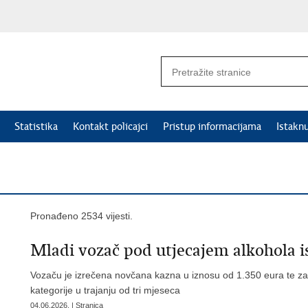
Statistika
Kontakt policajci
Pristup informacijama
Istakn
Pronađeno 2534 vijesti.
Mladi vozač pod utjecajem alkohola i
Vozaču je izrečena novčana kazna u iznosu od 1.350 eura te za
kategorije u trajanju od tri mjeseca
04.06.2026. | Stranica