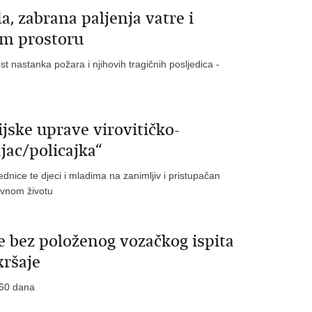
da, zabrana paljenja vatre i
om prostoru
nastanka požara i njihovih tragičnih posljedica -
jske uprave virovitičko-
jac/policajka“
ednice te djeci i mladima na zanimljiv i pristupačan
nevnom životu
e bez položenog vozačkog ispita
kršaje
 60 dana