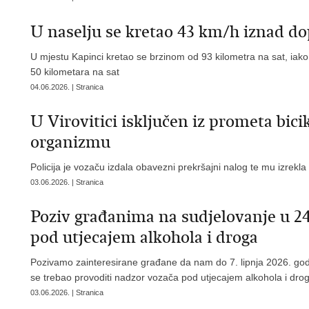
U naselju se kretao 43 km/h iznad d
U mjestu Kapinci kretao se brzinom od 93 kilometra na sat, iako 
50 kilometara na sat
04.06.2026. | Stranica
U Virovitici isključen iz prometa bicik
organizmu
Policija je vozaču izdala obavezni prekršajni nalog te mu izrek
03.06.2026. | Stranica
Poziv građanima na sudjelovanje u 24
pod utjecajem alkohola i droga
Pozivamo zainteresirane građane da nam do 7. lipnja 2026. godi
se trebao provoditi nadzor vozača pod utjecajem alkohola i dro
03.06.2026. | Stranica