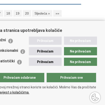
7
18
19
20
Sljedeća »
»»
a stranica upotrebljava kolačiće
ažne poveznice
žni
Prihvaćam
Ne prihvaćam
istarstvo unutarnjih poslova
dikati
nkcionalni
Prihvaćam
Ne prihvaćam
ruge
 zdravlja MUP-a
atistički
Prihvaćam
Ne prihvaćam
icijska akademija
ej policije
lada policijske solidarnosti
Prihvaćam odabrane
Prihvaćam sve
tar za forenzična ispitivanja, istraživanja i vještačenja
an Vučetić"
ovoj mrežnoj stranci koriste se kolačići. Molimo Vas da pročitate
icijske uprave
vijest o kolačićima.
pačnosti
.