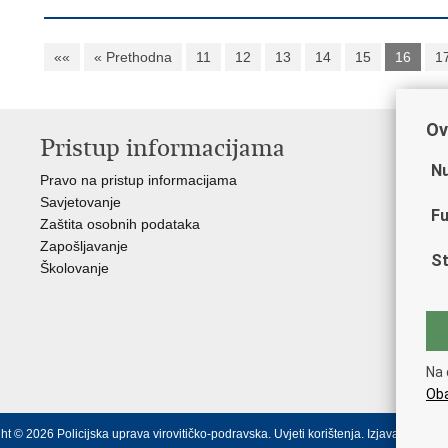
««
« Prethodna
11
12
13
14
15
16
1
Ov
Pristup informacijama
V
Nu
Pravo na pristup informacijama
Min
Savjetovanje
Sin
Fu
Zaštita osobnih podataka
Ud
Zapošljavanje
Dom
St
Školovanje
Pol
Muz
Zak
Cen
"Iv
Na 
Pol
Oba
ht © 2026 Policijska uprava virovitičko-podravska.
Uvjeti korištenja
.
Izjava o pristu