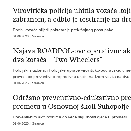
Virovitička policija uhitila vozača ko
zabranom, a odbio je testiranje na dr
Protiv vozača slijedi pokretanje prekršajnog postupaka
01.06.2026. | Stranica
Najava ROADPOL-ove operativne akci
dva kotača – Two Wheelers“
Policijski službenici Policijske uprave virovitičko-podravske, u n
provest će preventivno-represivnu akciju nadzora vozila na dva
01.06.2026. | Stranica
Održano preventivno-edukativno pred
prometu u Osnovnoj školi Suhopolje
Preventivnim aktivnostima do veće sigurnosti djece u prometu
01.06.2026. | Stranica