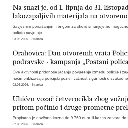
Na snazi je, od 1. lipnja do 31. listopa
lakozapaljivih materijala na otvoren
Savjesnim ponašanjem i brigom za okoliš smanjujemo mogućnost 
policija savjetuje
03.06.2026. | Stranica
Orahovica: Dan otvorenih vrata Polici
podravske - kampanja „Postani polica
Ove aktivnosti pridonose jačanju povjerenja između policije i zaj
način približavaju policijski poziv i važnost sigurnosti u svakod
02.06.2026. | Stranica
Uhićen vozač četverocikla zbog vožnj
pritom počinio i druge prometne pre
Propisana je novčana kazna do 9.760 eura ili kazna zatvora do
02.06.2026. | Stranica