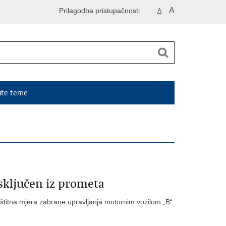
A
Prilagodba pristupačnosti
A
ute teme
sključen iz prometa
štitna mjera zabrane upravljanja motornim vozilom „B“