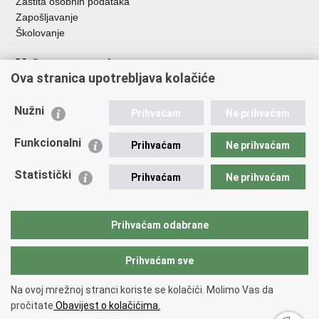
Zaštita osobnih podataka
Zapošljavanje
Školovanje
Važne poveznice
Ova stranica upotrebljava kolačiće
Ministarstvo unutarnjih poslova
Sindikati
Nužni
Prihvaćam
Ne prihvaćam
Udruge
Dom zdravlja MUP-a
Funkcionalni
Prihvaćam
Ne prihvaćam
Policijska akademija
Muzej policije
Statistički
Prihvaćam
Ne prihvaćam
Zaklada policijske solidarnosti
Centar za forenzična ispitivanja, istraživanja i vještačenja "Ivan
Vučetić"
Prihvaćam odabrane
Policijske uprave
Prihvaćam sve
Povratak na vrh
Na ovoj mrežnoj stranci koriste se kolačići. Molimo Vas da
Copyright © 2026 Policijska uprava virovitičko-podravska.
Uvjeti
pročitate
Obavijest o kolačićima.
korištenja
.
Izjava o pristupačnosti
.