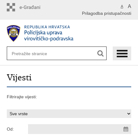
Preskoči
A
A
na
Prilagodba pristupačnosti
glavni
sadržaj
Vijesti
Filtrirajte vijesti:
Od: