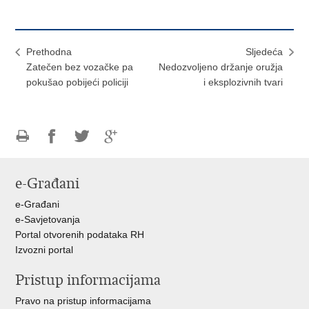
Prethodna
Sljedeća
Zatečen bez vozačke pa
Nedozvoljeno držanje oružja
pokušao pobijeći policiji
i eksplozivnih tvari
Ispiši
Podijeli
Podijeli
Podijeli
stranicu
na
na
na
e-Građani
Facebooku
Twitteru
Google
+
e-Građani
e-Savjetovanja
Portal otvorenih podataka RH
Izvozni portal
Pristup informacijama
Pravo na pristup informacijama