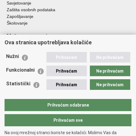
Savjetovanje
Zaštita osobnih podataka
Zapošljavanje
Školovanje
Važne poveznice
Ova stranica upotrebljava kolačiće
Ministarstvo unutarnjih poslova
Sindikati
Nužni
Prihvaćam
Ne prihvaćam
Udruge
Dom zdravlja MUP-a
Funkcionalni
Prihvaćam
Ne prihvaćam
Policijska akademija
Muzej policije
Statistički
Prihvaćam
Ne prihvaćam
Zaklada policijske solidarnosti
Centar za forenzična ispitivanja, istraživanja i vještačenja "Ivan
Vučetić"
Prihvaćam odabrane
Policijske uprave
Prihvaćam sve
Povratak na vrh
Na ovoj mrežnoj stranci koriste se kolačići. Molimo Vas da