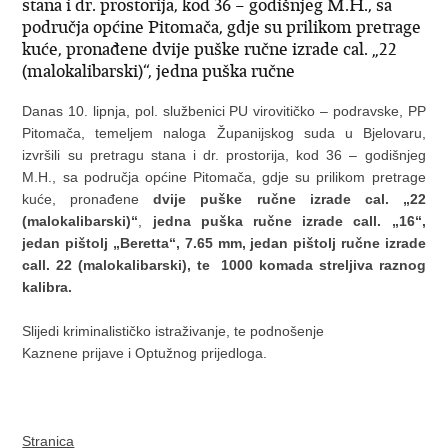
stana i dr. prostorija, kod 36 – godišnjeg M.H., sa
područja općine Pitomača, gdje su prilikom pretrage
kuće, pronađene dvije puške ručne izrade cal. „22
(malokalibarski)“, jedna puška ručne
Danas 10. lipnja, pol. službenici PU virovitičko – podravske, PP
Pitomača, temeljem naloga Županijskog suda u Bjelovaru,
izvršili su pretragu stana i dr. prostorija, kod 36 – godišnjeg
M.H., sa područja općine Pitomača, gdje su prilikom pretrage
kuće, pronađene
dvije puške ručne izrade cal. „22
(malokalibarski)“
,
jedna puška ručne izrade call. „16“,
jedan pištolj „Beretta“, 7.65 mm, jedan pištolj ručne izrade
call. 22 (malokalibarski), te 1000 komada streljiva raznog
kalibra.
Slijedi kriminalističko istraživanje, te podnošenje
Kaznene prijave i Optužnog prijedloga.
Stranica