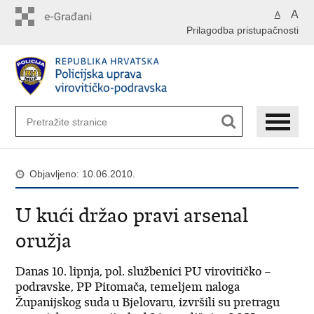
Preskoči
A
A
na
Prilagodba pristupačnosti
glavni
sadržaj
Objavljeno: 10.06.2010.
U kući držao pravi arsenal
oružja
Danas 10. lipnja, pol. službenici PU virovitičko –
podravske, PP Pitomača, temeljem naloga
Županijskog suda u Bjelovaru, izvršili su pretragu