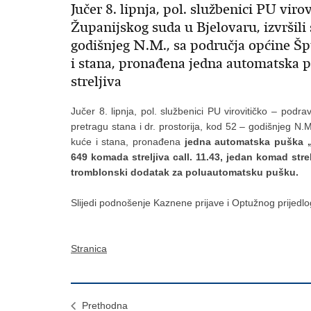
Jučer 8. lipnja, pol. službenici PU vir
Županijskog suda u Bjelovaru, izvršili s
godišnjeg N.M., sa područja općine Špi
i stana, pronađena jedna automatska 
streljiva
Jučer 8. lipnja, pol. službenici PU virovitičko – podr
pretragu stana i dr. prostorija, kod 52 – godišnjeg N.
kuće i stana, pronađena
jedna automatska puška „C
649 komada streljiva call. 11.43, jedan komad strel
tromblonski dodatak za poluautomatsku pušku.
Slijedi podnošenje Kaznene prijave i Optužnog prijedlo
Stranica
Prethodna