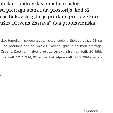
ovitičko – podravske, temeljem naloga
u pretragu stana i dr. prostorija, kod 52 –
šić Bukovice, gdje je prilikom pretrage kuće
puška „Crvena Zastava“, dva protuavionska
avske, temeljem naloga Županijskog suda u Bjelovaru, izvršili su
M., sa područja općine Špišić Bukovice, gdje je prilikom pretrage
rvena Zastava“, dva protuavionska streljiva call. 20 MM,
jiva call. 12.7 MM, 31 komad streljiva call. 7.62 MM i jedan
ga.
Sljedeća