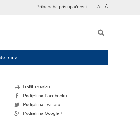
A
Prilagodba pristupačnosti
A
ute teme
Ispiši stranicu
Podijeli na Facebooku
Podijeli na Twitteru
Podijeli na Google +