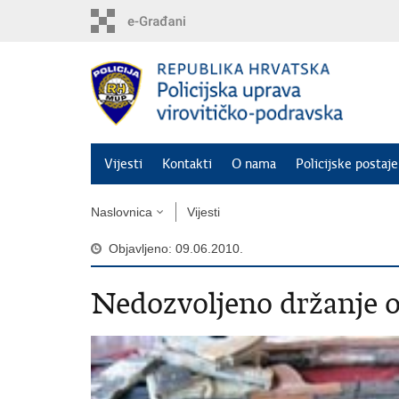
Preskoči
na
glavni
sadržaj
Vijesti
Kontakti
O nama
Policijske postaje
Naslovnica
Vijesti
Objavljeno: 09.06.2010.
Nedozvoljeno držanje or