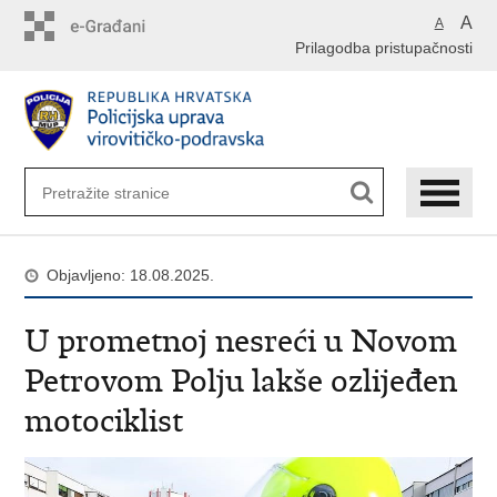
Preskoči
A
A
na
Prilagodba pristupačnosti
glavni
sadržaj
Objavljeno: 18.08.2025.
U prometnoj nesreći u Novom
Petrovom Polju lakše ozlijeđen
motociklist