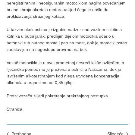
neregistriranim i neosiguranim motociklom naglim povećanjem
brzine i broja okretaja motora uslijed čega je došlo do
proklizavanja stražnjeg kotača.
U takvim okolnostima je izgubio nadzor nad vozilom i sletio s
kolnika u putni jarak, prednjim dijelom motocikla udario u
betonski rub putnog mosta i pao na most, dok je motocikl ostao
zaustavljen na nogostupu prevrnut na bok.
Vozač motocikla je u ovoj prometnoj nesreći lakše ozlijeđen, a
liječnička pomoć mu je pružena u bolnici u Našicama, dok je
izvršenim alkotestiranjem kod njega utvrđena koncentracija
alkohola u organizmu od 0,85 g/kg.
Protiv vozača slijedi pokretanje prekršajnog postupka.
Stranica
Prethodna
Sljedeća