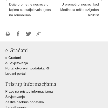
Dvije prometne nesreće u
U prometnoj nesreći kod
kojima su sudjelovala djeca
Medinaca teško ozlijeđen
na romobilima
biciklist
Ispiši
Podijeli
Podijeli
Podijeli
stranicu
na
na
na
e-Građani
Facebooku
Twitteru
Google
+
e-Građani
e-Savjetovanja
Portal otvorenih podataka RH
Izvozni portal
Pristup informacijama
Pravo na pristup informacijama
Savjetovanje
Zaštita osobnih podataka
Zapošljavanje