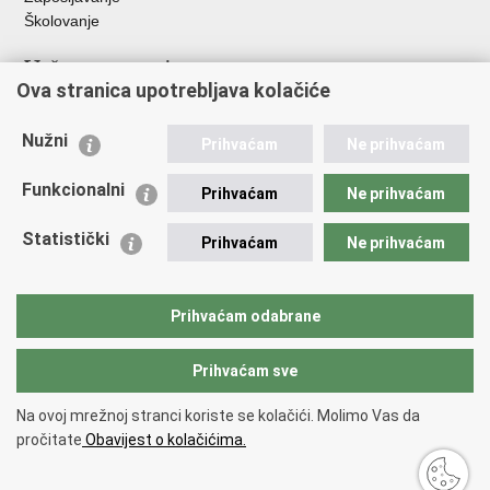
Školovanje
Važne poveznice
Ova stranica upotrebljava kolačiće
Ministarstvo unutarnjih poslova
Sindikati
Nužni
Prihvaćam
Ne prihvaćam
Udruge
Dom zdravlja MUP-a
Funkcionalni
Prihvaćam
Ne prihvaćam
Policijska akademija
Muzej policije
Statistički
Prihvaćam
Ne prihvaćam
Zaklada policijske solidarnosti
Centar za forenzična ispitivanja, istraživanja i vještačenja "Ivan
Vučetić"
Prihvaćam odabrane
Policijske uprave
Prihvaćam sve
Povratak na vrh
Na ovoj mrežnoj stranci koriste se kolačići. Molimo Vas da
Copyright © 2026 Policijska uprava virovitičko-podravska.
Uvjeti
pročitate
Obavijest o kolačićima.
korištenja
.
Izjava o pristupačnosti
.