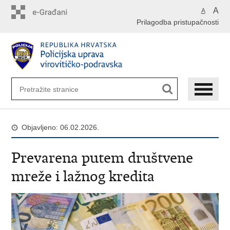
Preskoči
A
A
na
Prilagodba pristupačnosti
glavni
sadržaj
Objavljeno: 06.02.2026.
Prevarena putem društvene
mreže i lažnog kredita