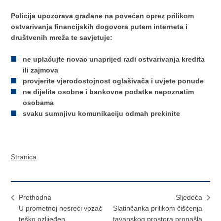
Policija upozorava građane na povećan oprez prilikom
ostvarivanja financijskih dogovora putem interneta i
društvenih mreža te savjetuje:
ne uplaćujte novac unaprijed radi ostvarivanja kredita
ili zajmova
provjerite vjerodostojnost oglašivača i uvjete ponude
ne dijelite osobne i bankovne podatke nepoznatim
osobama
svaku sumnjivu komunikaciju odmah prekinite
Stranica
Prethodna
Sljedeća
U prometnoj nesreći vozač
Slatinčanka prilikom čišćenja
teško ozlijeđen
tavanskog prostora pronašla