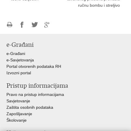
ručnu bombu i streljivo
Ispiši
Podijeli
Podijeli
Podijeli
stranicu
na
na
na
e-Građani
Facebooku
Twitteru
Google
+
e-Građani
e-Savjetovanja
Portal otvorenih podataka RH
Izvozni portal
Pristup informacijama
Pravo na pristup informacijama
Savjetovanje
Zaštita osobnih podataka
Zapošljavanje
Školovanje