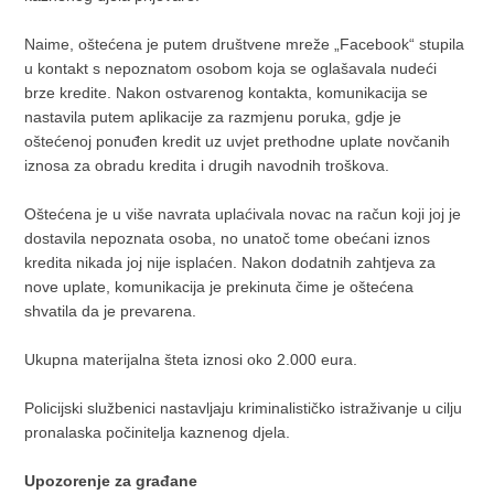
Naime, oštećena je putem društvene mreže „Facebook“ stupila
u kontakt s nepoznatom osobom koja se oglašavala nudeći
brze kredite. Nakon ostvarenog kontakta, komunikacija se
nastavila putem aplikacije za razmjenu poruka, gdje je
oštećenoj ponuđen kredit uz uvjet prethodne uplate novčanih
iznosa za obradu kredita i drugih navodnih troškova.
Oštećena je u više navrata uplaćivala novac na račun koji joj je
dostavila nepoznata osoba, no unatoč tome obećani iznos
kredita nikada joj nije isplaćen. Nakon dodatnih zahtjeva za
nove uplate, komunikacija je prekinuta čime je oštećena
shvatila da je prevarena.
Ukupna materijalna šteta iznosi oko 2.000 eura.
Policijski službenici nastavljaju kriminalističko istraživanje u cilju
pronalaska počinitelja kaznenog djela.
Upozorenje za građane