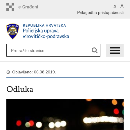
Preskoči
A
A
na
Prilagodba pristupačnosti
glavni
sadržaj
Objavljeno: 06.08.2019.
Odluka