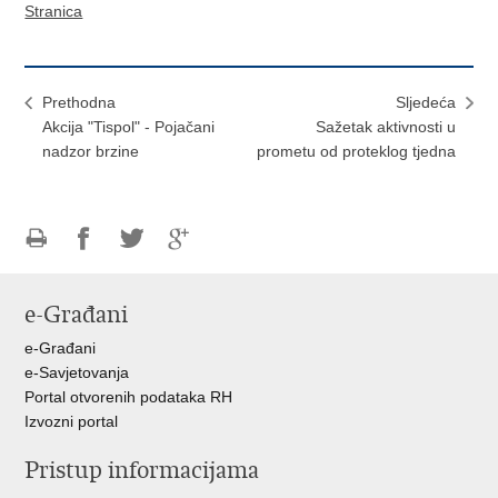
Stranica
Prethodna
Sljedeća
Akcija "Tispol" - Pojačani
Sažetak aktivnosti u
nadzor brzine
prometu od proteklog tjedna
Ispiši
Podijeli
Podijeli
Podijeli
stranicu
na
na
na
e-Građani
Facebooku
Twitteru
Google
+
e-Građani
e-Savjetovanja
Portal otvorenih podataka RH
Izvozni portal
Pristup informacijama