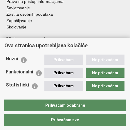
Pravo na pristup informacijama
Savjetovanje
Zaštita osobnih podataka
Zapošljavanje
Školovanje
Važne poveznice
Ova stranica upotrebljava kolačiće
Ministarstvo unutarnjih poslova
Sindikati
Nužni
Prihvaćam
Ne prihvaćam
Udruge
Dom zdravlja MUP-a
Funkcionalni
Prihvaćam
Ne prihvaćam
Policijska akademija
Muzej policije
Statistički
Prihvaćam
Ne prihvaćam
Zaklada policijske solidarnosti
Centar za forenzična ispitivanja, istraživanja i vještačenja "Ivan
Vučetić"
Prihvaćam odabrane
Policijske uprave
Prihvaćam sve
Povratak na vrh