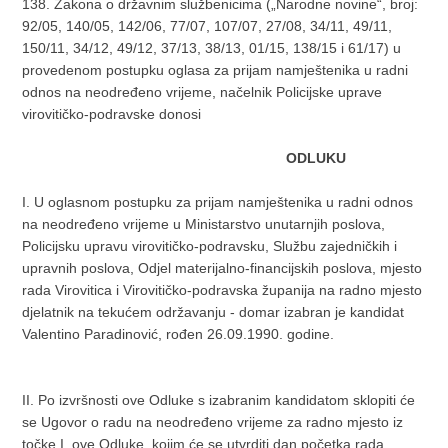
138. Zakona o državnim službenicima („Narodne novine“, broj:
92/05, 140/05, 142/06, 77/07, 107/07, 27/08, 34/11, 49/11,
150/11, 34/12, 49/12, 37/13, 38/13, 01/15, 138/15 i 61/17) u
provedenom postupku oglasa za prijam namještenika u radni
odnos na neodređeno vrijeme, načelnik Policijske uprave
virovitičko-podravske donosi
ODLUKU
I. U oglasnom postupku za prijam namještenika u radni odnos
na neodređeno vrijeme u Ministarstvo unutarnjih poslova,
Policijsku upravu virovitičko-podravsku, Službu zajedničkih i
upravnih poslova, Odjel materijalno-financijskih poslova, mjesto
rada Virovitica i Virovitičko-podravska županija na radno mjesto
djelatnik na tekućem održavanju - domar izabran je kandidat
Valentino Paradinović, rođen 26.09.1990. godine.
II. Po izvršnosti ove Odluke s izabranim kandidatom sklopiti će
se Ugovor o radu na neodređeno vrijeme za radno mjesto iz
točke I. ove Odluke, kojim će se utvrditi dan početka rada,