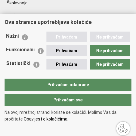
Školovanje
Važne poveznice
Ova stranica upotrebljava kolačiće
Ministarstvo unutarnjih poslova
Sindikati
Nužni
Prihvaćam
Ne prihvaćam
Udruge
Dom zdravlja MUP-a
Funkcionalni
Prihvaćam
Ne prihvaćam
Policijska akademija
Muzej policije
Statistički
Prihvaćam
Ne prihvaćam
Zaklada policijske solidarnosti
Centar za forenzična ispitivanja, istraživanja i vještačenja "Ivan
Vučetić"
Prihvaćam odabrane
Policijske uprave
Prihvaćam sve
Povratak na vrh
Na ovoj mrežnoj stranci koriste se kolačići. Molimo Vas da
Copyright © 2026 Policijska uprava virovitičko-podravska.
Uvjeti
pročitate
Obavijest o kolačićima.
korištenja
.
Izjava o pristupačnosti
.