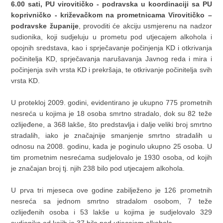
6.00 sati, PU virovitičko - podravska u koordinaciji sa PU
koprivničko - križevačkom na prometnicama Virovitičko –
podravske županije
, provoditi će akciju usmjerenu na nadzor
sudionika, koji sudjeluju u prometu pod utjecajem alkohola i
opojnih sredstava, kao i sprječavanje počinjenja KD i otkrivanja
počinitelja KD, sprječavanja narušavanja Javnog reda i mira i
počinjenja svih vrsta KD i prekršaja, te otkrivanje počinitelja svih
vrsta KD.
U protekloj 2009. godini, evidentirano je ukupno 775 prometnih
nesreća u kojima je 18 osoba smrtno stradalo, dok su 82 teže
ozlijeđene, a 368 lakše, što predstavlja i dalje veliki broj smrtno
stradalih, iako je značajnije smanjenje smrtno stradalih u
odnosu na 2008. godinu, kada je poginulo ukupno 25 osoba. U
tim prometnim nesrećama sudjelovalo je 1930 osoba, od kojih
je značajan broj tj. njih 238 bilo pod utjecajem alkohola.
U prva tri mjeseca ove godine zabilježeno je 126 prometnih
nesreća sa jednom smrtno stradalom osobom, 7 teže
ozlijeđenih osoba i 53 lakše u kojima je sudjelovalo 329
sudionika od kojih je 37 bilo pod utjecajem alkohola.