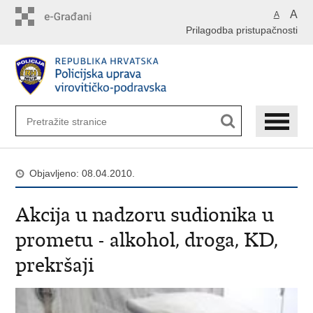
Preskoči
A
A
na
Prilagodba pristupačnosti
glavni
sadržaj
Objavljeno: 08.04.2010.
Akcija u nadzoru sudionika u
prometu - alkohol, droga, KD,
prekršaji