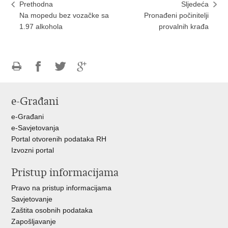
Prethodna
Sljedeća
Na mopedu bez vozačke sa
Pronađeni počinitelji
1.97 alkohola
provalnih krađa
Ispiši
Podijeli
Podijeli
Podijeli
stranicu
na
na
na
e-Građani
Facebooku
Twitteru
Google
+
e-Građani
e-Savjetovanja
Portal otvorenih podataka RH
Izvozni portal
Pristup informacijama
Pravo na pristup informacijama
Savjetovanje
Zaštita osobnih podataka
Zapošljavanje