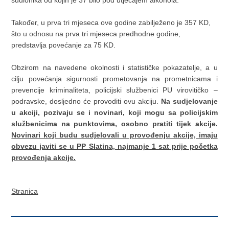
Također, u prva tri mjeseca ove godine zabilježeno je 357 KD,
što u odnosu na prva tri mjeseca predhodne godine,
predstavlja povećanje za 75 KD.
Obzirom na navedene okolnosti i statističke pokazatelje, a u
cilju povećanja sigurnosti prometovanja na prometnicama i
prevencije kriminaliteta, policijski službenici PU virovitičko –
podravske, dosljedno će provoditi ovu akciju.
Na sudjelovanje
u akciji,
pozivaju se i novinari, koji mogu sa policijskim
službenicima na punktovima, osobno pratiti tijek akcije.
Novinari koji budu sudjelovali u provođenju akcije, imaju
obvezu javiti se u PP Slatina, najmanje 1 sat prije početka
provođenja akcije.
Stranica