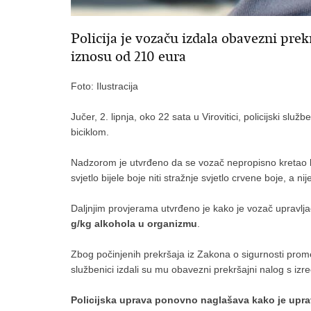
Policija je vozaču izdala obavezni pre
iznosu od 210 eura
Foto: Ilustracija
Jučer, 2. lipnja, oko 22 sata u Virovitici, policijski služ
biciklom.
Nadzorom je utvrđeno da se vozač nepropisno kretao bi
svjetlo bijele boje niti stražnje svjetlo crvene boje, a nije
Daljnjim provjerama utvrđeno je kako je vozač upravlj
g/kg alkohola u organizmu
.
Zbog počinjenih prekršaja iz Zakona o sigurnosti promet
službenici izdali su mu obavezni prekršajni nalog s
Policijska uprava ponovno naglašava kako je uprav