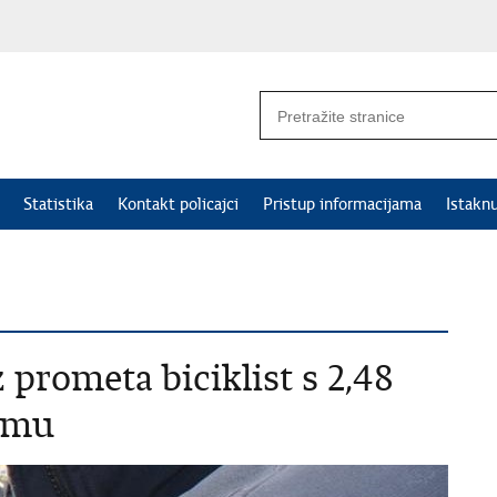
Statistika
Kontakt policajci
Pristup informacijama
Istakn
z prometa biciklist s 2,48
izmu