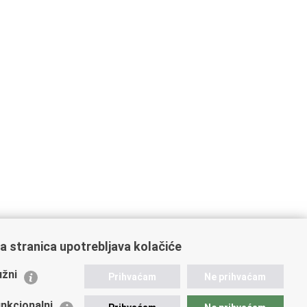
a stranica upotrebljava kolačiće
ažne poveznice
žni
Prihvaćam
Ne prihvaćam
istarstvo unutarnjih poslova
dikati
nkcionalni