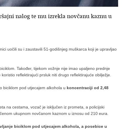
kršajni nalog te mu izrekla novčanu kaznu u
benici uočili su i zaustavili 51-godišnjeg muškarca koji je upravljao
ciklom. Također, tijekom vožnje nije imao upaljeno prednje
 koristio reflektirajući prsluk niti drugo reflektirajuće obilježje.
ao biciklom pod utjecajem alkohola u
koncentraciji od 2,48
a na cestama, vozač je isključen iz prometa, a policijski
 izrečenom ukupnom novčanom kaznom u iznosu od 210 eura.
ljanje biciklom pod utjecajem alkohola, a posebice u