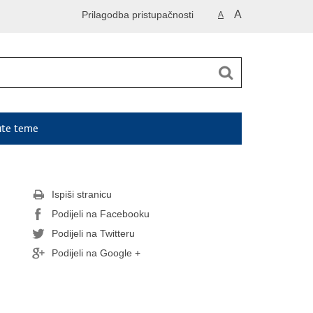
A
Prilagodba pristupačnosti
A
ute teme
Ispiši stranicu
Podijeli na Facebooku
Podijeli na Twitteru
Podijeli na Google +