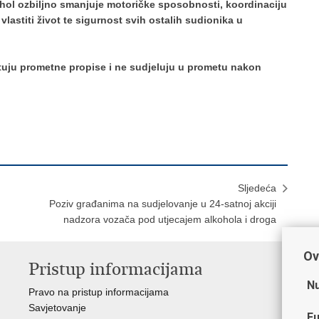
ohol ozbiljno smanjuje motoričke sposobnosti, koordinaciju
 vlastiti život te sigurnost svih ostalih sudionika u
tuju prometne propise i ne sudjeluju u prometu nakon
Sljedeća
Poziv građanima na sudjelovanje u 24-satnoj akciji
nadzora vozača pod utjecajem alkohola i droga
Ov
Pristup informacijama
V
Nu
Pravo na pristup informacijama
Min
Savjetovanje
Sin
Fu