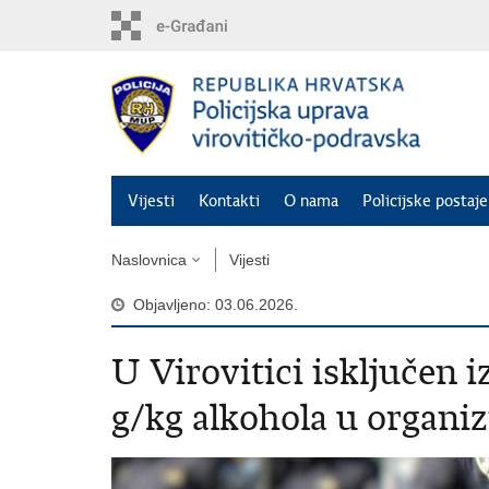
Preskoči
na
glavni
sadržaj
Vijesti
Kontakti
O nama
Policijske postaje
Naslovnica
Vijesti
Objavljeno: 03.06.2026.
U Virovitici isključen i
g/kg alkohola u organ