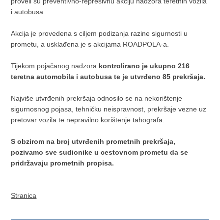
proveli su preventivno-represivnu akciju nadzora teretnih vozila
i autobusa.
Akcija je provedena s ciljem podizanja razine sigurnosti u
prometu, a usklađena je s akcijama ROADPOLA-a.
Tijekom pojačanog nadzora
kontrolirano je ukupno 216
teretna automobila i autobusa te je utvrđeno 85 prekršaja.
Najviše utvrđenih prekršaja odnosilo se na nekorištenje
sigurnosnog pojasa, tehničku neispravnost, prekršaje vezne uz
pretovar vozila te nepravilno korištenje tahografa.
S obzirom na broj utvrđenih prometnih prekršaja,
pozivamo sve sudionike u cestovnom prometu da se
pridržavaju prometnih propisa.
Stranica