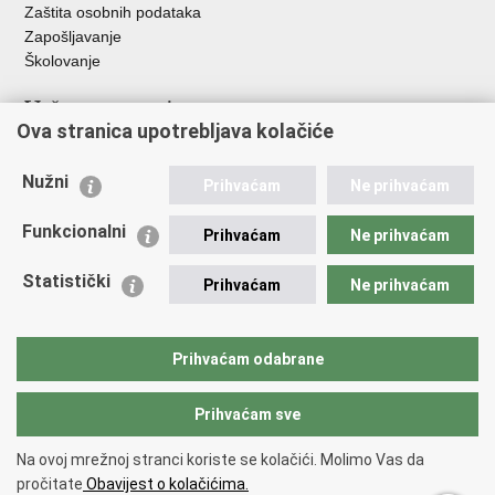
Zaštita osobnih podataka
Zapošljavanje
Školovanje
Važne poveznice
Ova stranica upotrebljava kolačiće
Ministarstvo unutarnjih poslova
Sindikati
Nužni
Prihvaćam
Ne prihvaćam
Udruge
Dom zdravlja MUP-a
Funkcionalni
Prihvaćam
Ne prihvaćam
Policijska akademija
Muzej policije
Statistički
Prihvaćam
Ne prihvaćam
Zaklada policijske solidarnosti
Centar za forenzična ispitivanja, istraživanja i vještačenja "Ivan
Vučetić"
Prihvaćam odabrane
Policijske uprave
Prihvaćam sve
Povratak na vrh
Na ovoj mrežnoj stranci koriste se kolačići. Molimo Vas da
Copyright © 2026 Policijska uprava virovitičko-podravska.
Uvjeti
pročitate
Obavijest o kolačićima.