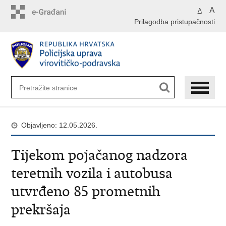
Preskoči
A
A
na
Prilagodba pristupačnosti
glavni
sadržaj
Objavljeno: 12.05.2026.
Tijekom pojačanog nadzora
teretnih vozila i autobusa
utvrđeno 85 prometnih
prekršaja