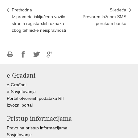
Prethodna
Sljedeća
Iz prometa isključeno vozilo
Prevaren lažnom SMS
stranih registarskih oznaka
porukom banke
zbog tehničke neispravnosti
Ispiši
Podijeli
Podijeli
Podijeli
stranicu
na
na
na
e-Građani
Facebooku
Twitteru
Google
+
e-Građani
e-Savjetovanja
Portal otvorenih podataka RH
Izvozni portal
Pristup informacijama
Pravo na pristup informacijama
Savjetovanje