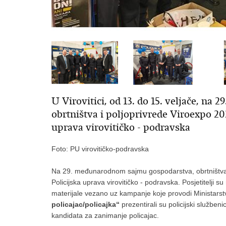
U Virovitici, od 13. do 15. veljače, n
obrtništva i poljoprivrede Viroexpo 202
uprava virovitičko - podravska
Foto: PU virovitičko-podravska
Na 29. međunarodnom sajmu gospodarstva, obrtništva i 
Policijska uprava virovitičko - podravska. Posjetitelji s
materijale vezano uz kampanje koje provodi Ministars
policajac/policajka“
prezentirali su policijski službe
kandidata za zanimanje policajac.