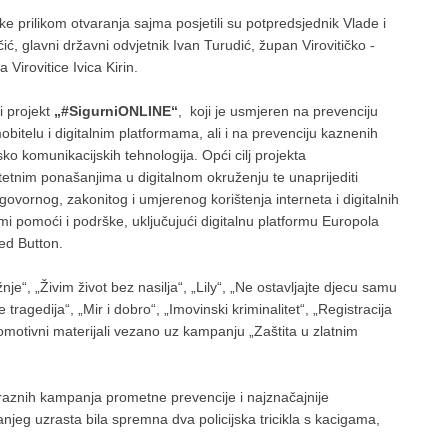
ske prilikom otvaranja sajma posjetili su potpredsjednik Vlade i
ić, glavni državni odvjetnik Ivan Turudić, župan Virovitičko -
Virovitice Ivica Kirin.
i projekt
„#SigurniONLINE
“
, koji je usmjeren na prevenciju
obitelu i digitalnim platformama, ali i na prevenciju kaznenih
ko komunikacijskih tehnologija. Opći cilj projekta
štetnim ponašanjima u digitalnom okruženju te unaprijediti
govornog, zakonitog i umjerenog korištenja interneta i digitalnih
i pomoći i podrške, uključujući digitalnu platformu Europola
Red Button.
“, „Živim život bez nasilja“, „Lily“, „Ne ostavljajte djecu samu
tragedija“, „Mir i dobro“, „Imovinski kriminalitet“, „Registracija
romotivni materijali vezano uz kampanju „Zaštita u zlatnim
li raznih kampanja prometne prevencije i najznačajnije
jeg uzrasta bila spremna dva policijska tricikla s kacigama,