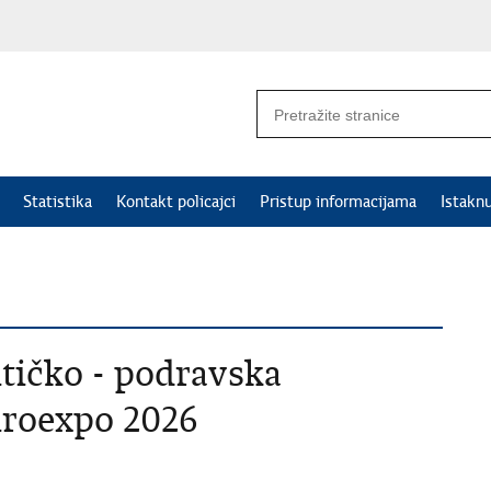
Statistika
Kontakt policajci
Pristup informacijama
Istakn
itičko - podravska
iroexpo 2026