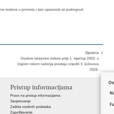
kaznene bodove u prometu i bez opasnosti se podvrgnuti
Sljedeća
Osobne iskaznice izdane prije 1. siječnja 2003. s
trajnim rokom važenja prestaju vrijediti 3. kolovoza
2026.
Ov
Pristup informacijama
V
Nu
Pravo na pristup informacijama
Min
Savjetovanje
Sin
Fu
Zaštita osobnih podataka
Ud
Zapošljavanje
Dom