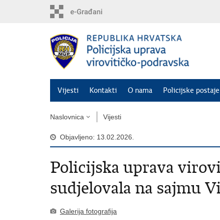
Preskoči
na
glavni
sadržaj
Vijesti
Kontakti
O nama
Policijske postaje
Naslovnica
Vijesti
Objavljeno: 13.02.2026.
Policijska uprava virov
sudjelovala na sajmu V
Galerija fotografija