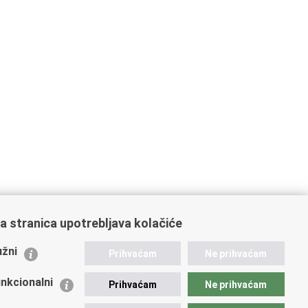
a stranica upotrebljava kolačiće
ažne poveznice
žni
Prihvaćam
Ne prihvaćam
istarstvo unutarnjih poslova
dikati
nkcionalni
Prihvaćam
Ne prihvaćam
ruge
 zdravlja MUP-a