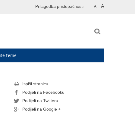
A
Prilagodba pristupačnosti
A
ute teme
Ispiši stranicu
Podijeli na Facebooku
Podijeli na Twitteru
Podijeli na Google +