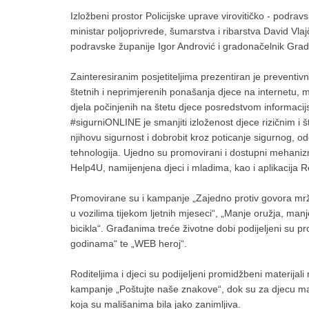
Izložbeni prostor Policijske uprave virovitičko - podrav
ministar poljoprivrede, šumarstva i ribarstva David Vlajč
podravske županije Igor Andrović i gradonačelnik Grada 
Zainteresiranim posjetiteljima prezentiran je preventivn
štetnih i neprimjerenih ponašanja djece na internetu, m
djela počinjenih na štetu djece posredstvom informacijs
#sigurniONLINE je smanjiti izloženost djece rizičnim i 
njihovu sigurnost i dobrobit kroz poticanje sigurnog, od
tehnologija. Ujedno su promovirani i dostupni mehanizm
Help4U, namijenjena djeci i mladima, kao i aplikacija 
Promovirane su i kampanje „Zajedno protiv govora mržnje
u vozilima tijekom ljetnih mjeseci“, „Manje oružja, manje 
bicikla“. Građanima treće životne dobi podijeljeni su p
godinama“ te „WEB heroj“.
Roditeljima i djeci su podijeljeni promidžbeni materija
kampanje „Poštujte naše znakove“, dok su za djecu man
koja su mališanima bila jako zanimljiva.