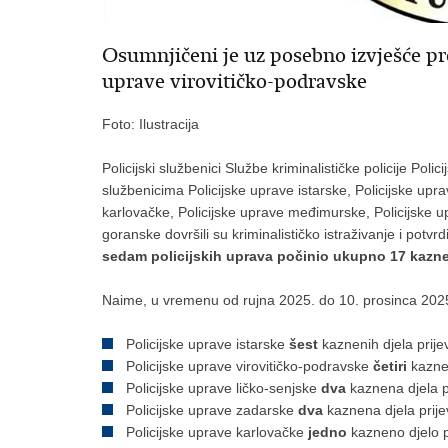
Osumnjičeni je uz posebno izvješće p
uprave virovitičko-podravske
Foto: Ilustracija
Policijski službenici Službe kriminalističke policije Poli
službenicima Policijske uprave istarske, Policijske upra
karlovačke, Policijske uprave međimurske, Policijske u
goranske dovršili su kriminalističko istraživanje i potvr
sedam policijskih uprava počinio ukupno 17 kaznen
Naime, u vremenu od rujna 2025. do 10. prosinca 2025.
Policijske uprave istarske
šest
kaznenih djela prije
Policijske uprave virovitičko-podravske
četiri
kaznen
Policijske uprave ličko-senjske
dva
kaznena djela p
Policijske uprave zadarske
dva
kaznena djela prije
Policijske uprave karlovačke
jedno
kazneno djelo p