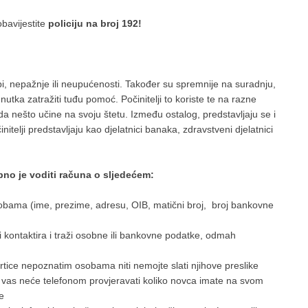
bavijestite
policiju na broj 192!
i, nepažnje ili neupućenosti. Također su spremnije na suradnju,
nutka zatražiti tuđu pomoć. Počinitelji to koriste te na razne
a nešto učine na svoju štetu. Između ostalog, predstavljaju se i
itelji predstavljaju kao djelatnici banaka, zdravstveni djelatnici
ebno je voditi računa o sljedećem:
bama (ime, prezime, adresu, OIB, matični broj, broj bankovne
i kontaktira i traži osobne ili bankovne podatke, odmah
tice nepoznatim osobama niti nemojte slati njihove preslike
od vas neće telefonom provjeravati koliko novca imate na svom
je