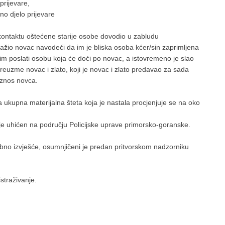
prijevare,
no djelo prijevare
 kontaktu oštećene starije osobe dovodio u zabludu
 tražio novac navodeći da im je bliska osoba kćer/sin zaprimljena
 će im poslati osobu koja će doći po novac, a istovremeno je slao
uzme novac i zlato, koji je novac i zlato predavao za sada
iznos novca.
 a ukupna materijalna šteta koja je nastala procjenjuje se na oko
 je uhićen na području Policijske uprave primorsko-goranske.
ebno izvješće, osumnjičeni je predan pritvorskom nadzorniku
istraživanje.