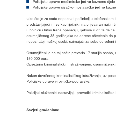
Policijske uprave međimirske
jedno
kazneno djelo 
Policijske uprave sisačko-moslavačke
jedno
kazne
tako što je za sada nepoznati počinitelj u telefonskom
predstavljajući im se kao liječnik i na prijevaran način
u bolnicu i hitno treba operaciju, lijekove ili dr. te da
osumnjičenog 38-godišnjaka na adrese oštećenih da pre
nepoznatoj muškoj osobi, uzimajući za sebe određeni 
Osumnjičeni je na taj način prevario 17 starijih osoba,
150 000 eura.
Opsežnim kriminalističkim istraživanjem, osumnjičenik
Nakon dovršenog kriminalističkog istraživanja, uz pos
Policijske uprave virovitičko-podravske.
Policijski službenici nastavljaju provoditi kriminalističko 
Savjeti građanima: