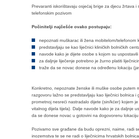
Prevaranti iskorištavaju osjećaj brige za djecu žrtava i 
telefonskim pozivom
Počinitelji najčešće ovako postupaju:
nepoznati muškarac ili žena mobitelom/telefonom k
predstavljaju se kao liječnici kliničkih bolničkih cent
navode kako je dijete osobe s kojom su uspostavili
za daljnje liječenje potrebno je žurno platiti liječnic
traže da se novac donese na određenu lokaciju (ja
Konkretno, nepoznate ženske ili muške osobe putem m
razgovoru lažno se predstavljaju kao liječnici bolnica 
prometnoj nesreći nastradalo dijete (sin/kćer) kojem je
vitalnog dijela tijela). Dalje navode kako je za daljnje u
da se donese novac u gotovini na dogovorenu lokaciju u
Pozivamo sve građane da budu oprezni, naime, radi se o o
inozemstva te se ne radi o liječnicima hrvatskih bolnica