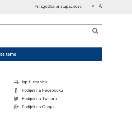
A
Prilagodba pristupačnosti
A
ute teme
Ispiši stranicu
Podijeli na Facebooku
Podijeli na Twitteru
Podijeli na Google +