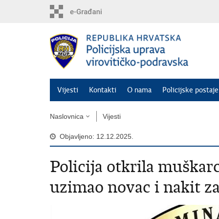
Preskoči
na
glavni
sadržaj
Vijesti
Kontakti
O nama
Policijske postaje
Naslovnica
Vijesti
Objavljeno: 12.12.2025.
Policija otkrila muškarc
uzimao novac i nakit za