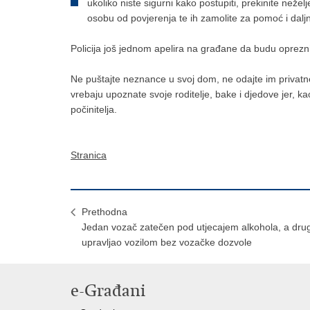
ukoliko niste sigurni kako postupiti, prekinite neželj
osobu od povjerenja te ih zamolite za pomoć i dalj
Policija još jednom apelira na građane da budu oprezni
Ne puštajte neznance u svoj dom, ne odajte im privatn
vrebaju upoznate svoje roditelje, bake i djedove jer, k
počinitelja.
Stranica
Prethodna
Jedan vozač zatečen pod utjecajem alkohola, a drug
upravljao vozilom bez vozačke dozvole
e-Građani