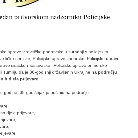
redan pritvorskom nadzorniku Policijske
cijske uprave virovitičko-podravske u suradnji s policijskim
ve ličko-senjske, Policijske uprave zadarske, Policijske uprave
prave sisačko-moslavačke i Policijske uprave primorsko-
dili sumnju da je 38-godišnji državljanin Ukrajine
na području
ih djela prijevare.
 godine, 38-godišnjak je počinio na području:
vare,
a djela prijevare,
rijevare,
vare,
rijevare,