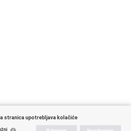
a stranica upotrebljava kolačiće
ažne poveznice
žni
Prihvaćam
Ne prihvaćam