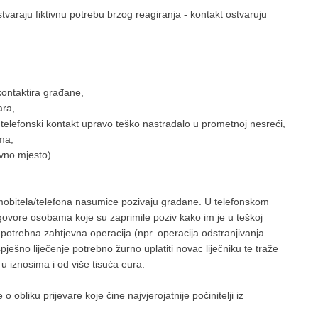
stvaraju fiktivnu potrebu brzog reagiranja - kontakt ostvaruju
ontaktira građane,
ara,
 telefonski kontakt upravo teško nastradalo u prometnoj nesreći,
ima,
vno mjesto).
obitela/telefona nasumice pozivaju građane. U telefonskom
i govore osobama koje su zaprimile poziv kako im je u teškoj
 potrebna zahtjevna operacija (npr. operacija odstranjivanja
spješno liječenje potrebno žurno uplatiti novac liječniku te traže
 iznosima i od više tisuća eura.
bliku prijevare koje čine najvjerojatnije počinitelji iz
.