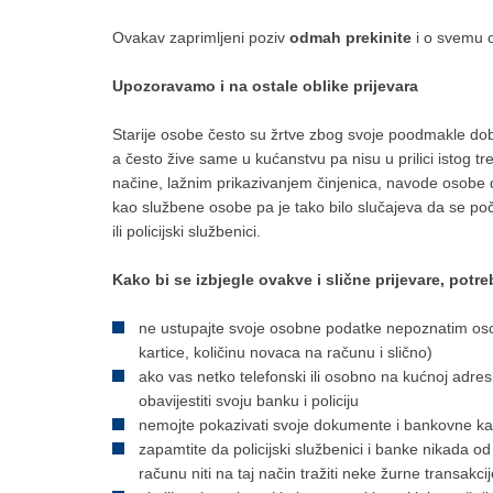
Ovakav zaprimljeni poziv
odmah prekinite
i o svemu o
Upozoravamo i na ostale oblike prijevara
Starije osobe često su žrtve zbog svoje poodmakle dob
a često žive same u kućanstvu pa nisu u prilici istog tre
načine, lažnim prikazivanjem činjenica, navode osobe d
kao službene osobe pa je tako bilo slučajeva da se počin
ili policijski službenici.
Kako bi se izbjegle ovakve i slične prijevare, potr
ne ustupajte svoje osobne podatke nepoznatim oso
kartice, količinu novaca na računu i slično)
ako vas netko telefonski ili osobno na kućnoj adres
obavijestiti svoju banku i policiju
nemojte pokazivati svoje dokumente i bankovne kar
zapamtite da policijski službenici i banke nikada 
računu niti na taj način tražiti neke žurne transakci