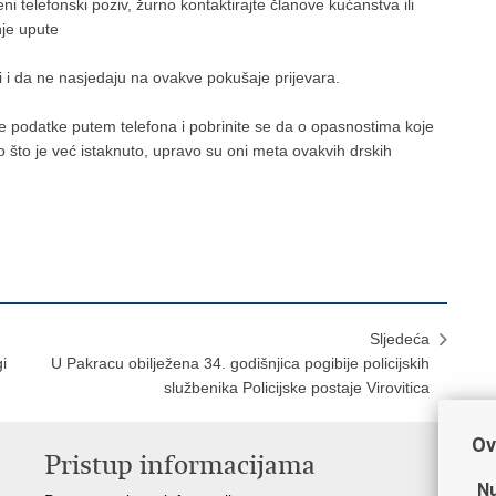
eni telefonski poziv, žurno kontaktirajte članove kućanstva ili
nje upute
 i da ne nasjedaju na ovakve pokušaje prijevara.
e podatke putem telefona i pobrinite se da o opasnostima koje
ao što je već istaknuto, upravo su oni meta ovakvih drskih
Sljedeća
i
U Pakracu obilježena 34. godišnjica pogibije policijskih
službenika Policijske postaje Virovitica
Ov
Pristup informacijama
V
Nu