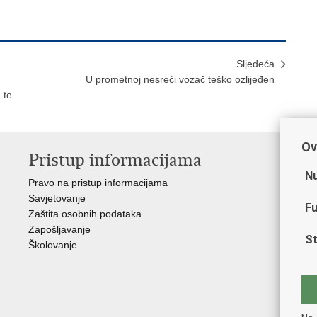
Sljedeća
U prometnoj nesreći vozač teško ozlijeđen
 te
Ov
Pristup informacijama
V
Nu
Pravo na pristup informacijama
Min
Savjetovanje
Sin
Fu
Zaštita osobnih podataka
Ud
Zapošljavanje
Dom
St
Školovanje
Pol
Muz
Zak
Cen
"Iv