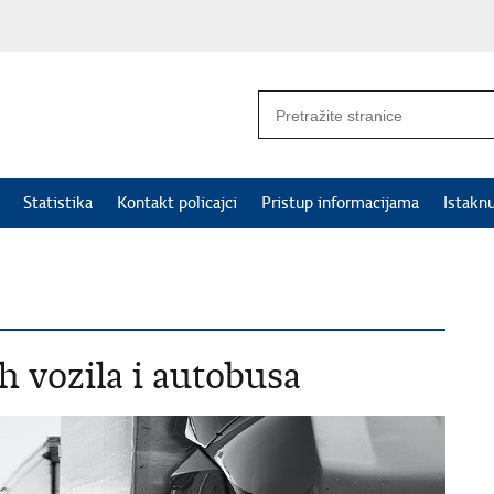
Statistika
Kontakt policajci
Pristup informacijama
Istakn
h vozila i autobusa