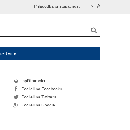
A
Prilagodba pristupačnosti
A
ute teme
Ispiši stranicu
Podijeli na Facebooku
Podijeli na Twitteru
Podijeli na Google +