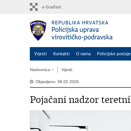
Preskoči
na
glavni
sadržaj
Vijesti
Kontakti
O nama
Policijske postaje
Naslovnica
Vijesti
Objavljeno: 06.02.2026.
Pojačani nadzor teretni