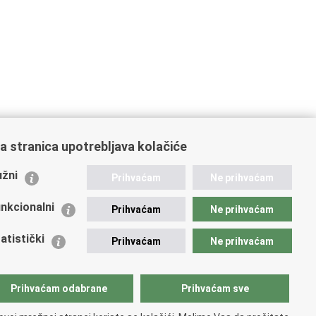
a stranica upotrebljava kolačiće
ažne poveznice
žni
Prihvaćam
Ne prihvaćam
istarstvo unutarnjih poslova
dikati
nkcionalni
Prihvaćam
Ne prihvaćam
ruge
 zdravlja MUP-a
atistički
Prihvaćam
Ne prihvaćam
icijska akademija
ej policije
lada policijske solidarnosti
Prihvaćam odabrane
Prihvaćam sve
tar za forenzična ispitivanja, istraživanja i vještačenja
an Vučetić"