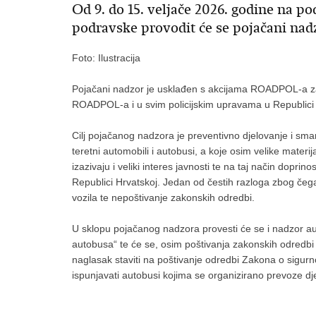
Od 9. do 15. veljače 2026. godine na po
podravske provodit će se pojačani nadz
Foto: Ilustracija
Pojačani nadzor je usklađen s akcijama ROADPOL-a za
ROADPOL-a i u svim policijskim upravama u Republici 
Cilj pojačanog nadzora je preventivno djelovanje i sm
teretni automobili i autobusi, a koje osim velike materij
izazivaju i veliki interes javnosti te na taj način dopri
Republici Hrvatskoj. Jedan od čestih razloga zbog čeg
vozila te nepoštivanje zakonskih odredbi.
U sklopu pojačanog nadzora provesti će se i nadzor auto
autobusa“ te će se, osim poštivanja zakonskih odredb
naglasak staviti na poštivanje odredbi Zakona o sigurn
ispunjavati autobusi kojima se organizirano prevoze dj