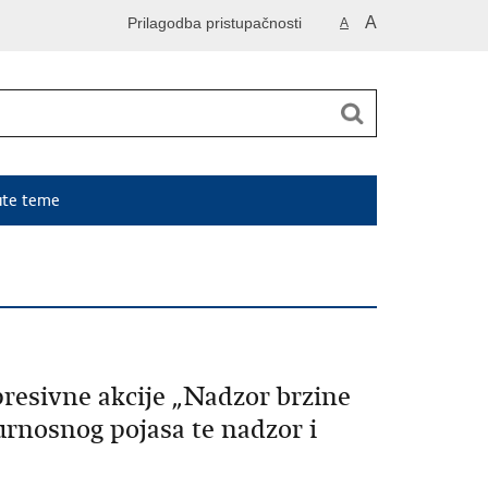
A
Prilagodba pristupačnosti
A
ute teme
resivne akcije „Nadzor brzine
gurnosnog pojasa te nadzor i