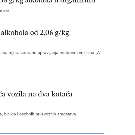
,38 g/kg alkohola u organizmu
 mjera
alkohola od 2,06 g/kg –
itna mjera zabrane upravljanja motornim vozilima „A“
a vozila na dva kotača
a, bicikla i osobnih prijevoznih sredstava