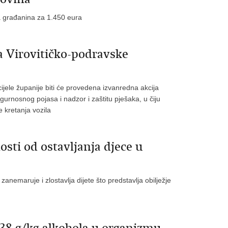
a građanina za 1.450 eura
a Virovitičko-podravske
jele županije biti će provedena izvanredna akcija
gurnosnog pojasa i nadzor i zaštitu pješaka, u čiju
e kretanja vozila
sti od ostavljanja djece u
nemaruje i zlostavlja dijete što predstavlja obilježje