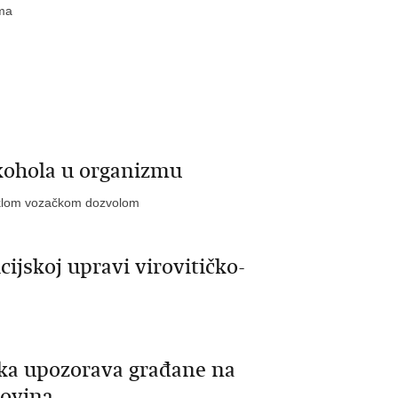
ama
alkohola u organizmu
steklom vozačkom dozvolom
cijskoj upravi virovitičko-
ska upozorava građane na
rovina