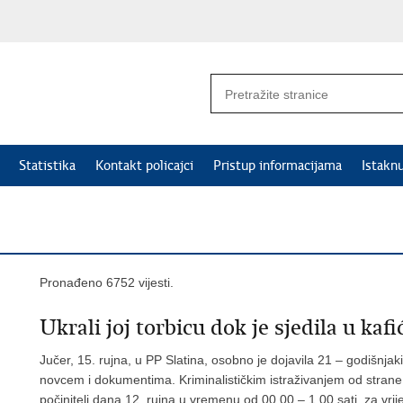
Statistika
Kontakt policajci
Pristup informacijama
Istakn
Pronađeno 6752 vijesti.
Ukrali joj torbicu dok je sjedila u kafi
Jučer, 15. rujna, u PP Slatina, osobno je dojavila 21 – godišnjak
novcem i dokumentima. Kriminalističkim istraživanjem od strane 
počinitelj dana 12. rujna u vremenu od 00.00 – 1.00 sati, za vrij