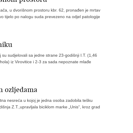
ača, u dvorišnom prostoru kbr. 62, pronađen je mrtav
vo tijelo po nalogu suda prevezeno na odjel patologije
eniku
 su sudjelovali sa jedne strane 23-godišnji I.T. (1,46
ohola) iz Virovitice i 2-3 za sada nepoznate mlađe
m ozljedama
etna nesreća u kojoj je jedna osoba zadobila tešku
išnja Z.T.,upravljala biciklom marke „Unis“, kroz grad