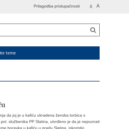
A
Prilagodba pristupačnosti
A
ute teme
ću
inja da joj je u kafiću ukradena ženska torbica s
pol. službenika PP Slatina, utvrđeno je da je nepoznati
eme boravka u kafiću u gradu Slatina, iskoristio