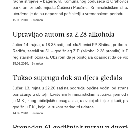
radne strojeve – bagere, vl. Komunalnog poduzeća iz Orahovice i
parkirani između mjesta Čačinci i Paušinci. Kriminalističkim istr
utvrđeno je da su nepoznati počinitelji u vremenskom periodu
15.09.2010. | Stranica
Upravljao autom sa 2.28 alkohola
Jučer 14. rujna, u 18.35 sati, pol. službenici PP Slatina, prilik
Radića, zatekli su 51 – godišnjeg Ž.P. (alkohol 2.28 promila) i
registarskih oznaka. Obzirom da je postojala opasnost da će vo
15.09.2010. | Stranica
Tukao suprugu dok su djeca gledala
Jučer, 13. rujna u 22.20 sati na području općine Voćin, od stran
ponašanje u obitelji. Izvršenim kriminalističkim istraživanjem od 
je M.K., zbog obiteljskih nesuglasica, u svojoj obiteljskoj kući, 
godišnju F.K., kojoj je rukom zadao tri udarca
14.09.2010. | Stranica
Pronađen 61-godišnjak mrtav u dvor