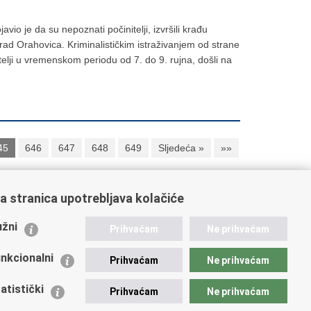
vio je da su nepoznati počinitelji, izvršili krađu
rad Orahovica. Kriminalističkim istraživanjem od strane
telji u vremenskom periodu od 7. do 9. rujna, došli na
45
646
647
648
649
Sljedeća »
»»
a stranica upotrebljava kolačiće
ažne poveznice
žni
Prihvaćam
Ne prihvaćam
istarstvo unutarnjih poslova
dikati
nkcionalni
Prihvaćam
Ne prihvaćam
ruge
 zdravlja MUP-a
atistički
Prihvaćam
Ne prihvaćam
icijska akademija
ej policije