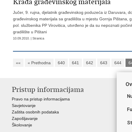
Krađa građevinskog materijala
Jučer, 9. rujna, djelatnik građevinskog poduzeća iz Daruvara, doja
građevinskog materijala sa gradilišta u mjestu Gornja Pištana, g
pol. službenika PP Virovitica, utvrđeno je da su nepoznati počini
gradilište u Pištani
10.09.2010. | Stranica
««
« Prethodna
640
641
642
643
644
6
Ov
Pristup informacijama
V
Nu
Pravo na pristup informacijama
Min
Savjetovanje
Sin
Fu
Zaštita osobnih podataka
Ud
Zapošljavanje
Dom
St
Školovanje
Pol
Muz