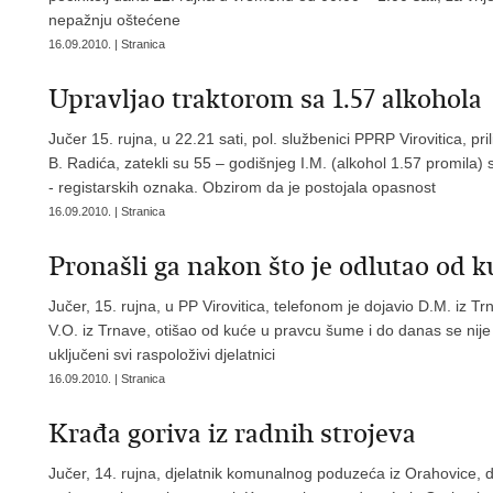
nepažnju oštećene
16.09.2010. | Stranica
Upravljao traktorom sa 1.57 alkohola
Jučer 15. rujna, u 22.21 sati, pol. službenici PPRP Virovitica, p
B. Radića, zatekli su 55 – godišnjeg I.M. (alkohol 1.57 promila
- registarskih oznaka. Obzirom da je postojala opasnost
16.09.2010. | Stranica
Pronašli ga nakon što je odlutao od k
Jučer, 15. rujna, u PP Virovitica, telefonom je dojavio D.M. iz Tr
V.O. iz Trnave, otišao od kuće u pravcu šume i do danas se nije
uključeni svi raspoloživi djelatnici
16.09.2010. | Stranica
Krađa goriva iz radnih strojeva
Jučer, 14. rujna, djelatnik komunalnog poduzeća iz Orahovice, doja