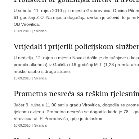
U subotu, 11. rujna 2010.g. u mjestu Grabrovnica, Općina Pitom
61-godišnji Z.O. Na mjestu događaja izvršen je očevid, te je mrt
OB Virovitica.
13.09.2010. | Stranica
Vrijeđali i prijetili policijskom služb
U nedjelju, 12. rujna u mjestu Novaki došlo je do tučnjave u kojoj
promila alkohola) iz Gačišta i 16-godišnji M.T. (1,23 promila alk
muške osobe s druge strane.
13.09.2010. | Stranica
Prometna nesreća sa teškim tjelesni
Jučer 9. rujna u 11.00 sati u gradu Virovitica, dogodila se prom
tjelesnu ozljedu. Prometna nesreća se dogodila kada je 78 – god
Viroviticu, ul. P. Preradovića, gdje je dolaskom
10.09.2010. | Stranica