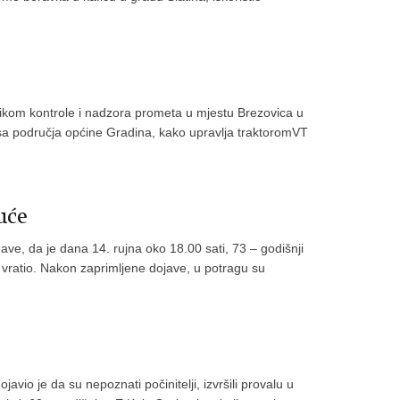
rilikom kontrole i nadzora prometa u mjestu Brezovica u
) sa područja općine Gradina, kako upravlja traktoromVT
uće
nave, da je dana 14. rujna oko 18.00 sati, 73 – godišnji
 vratio. Nakon zaprimljene dojave, u potragu su
vio je da su nepoznati počinitelji, izvršili provalu u