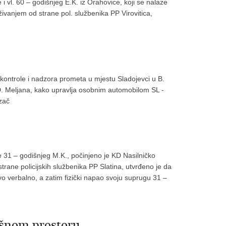
 vl. 60 – godišnjeg E.K. iz Orahovice, koji se nalaze
aživanjem od strane pol. službenika PP Virovitica,
om kontrole i nadzora prometa u mjestu Sladojevci u B.
z D. Meljana, kako upravlja osobnim automobilom SL -
zač
e 31 – godišnjeg M.K., počinjeno je KD Nasilničko
strane policijskih službenika PP Slatina, utvrđeno je da
prvo verbalno, a zatim fizički napao svoju suprugu 31 –
išnom prostoru