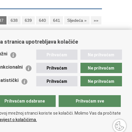
37
638
639
640
641
Sljedeća »
»»
a stranica upotrebljava kolačiće
ažne poveznice
žni
Prihvaćam
Ne prihvaćam
istarstvo unutarnjih poslova
dikati
nkcionalni
Prihvaćam
Ne prihvaćam
ruge
 zdravlja MUP-a
atistički
Prihvaćam
Ne prihvaćam
icijska akademija
ej policije
lada policijske solidarnosti
Prihvaćam odabrane
Prihvaćam sve
tar za forenzična ispitivanja, istraživanja i vještačenja
an Vučetić"
ovoj mrežnoj stranci koriste se kolačići. Molimo Vas da pročitate
icijske uprave
vijest o kolačićima.
pačnosti
.