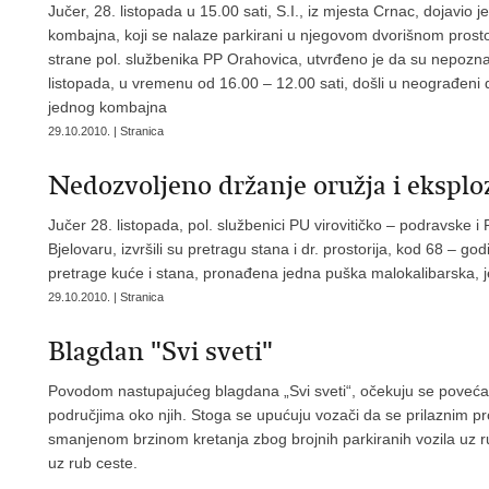
Jučer, 28. listopada u 15.00 sati, S.I., iz mjesta Crnac, dojavio je
kombajna, koji se nalaze parkirani u njegovom dvorišnom prostoru
strane pol. službenika PP Orahovica, utvrđeno je da su nepozna
listopada, u vremenu od 16.00 – 12.00 sati, došli u neograđeni d
jednog kombajna
29.10.2010. | Stranica
Nedozvoljeno držanje oružja i eksploz
Jučer 28. listopada, pol. službenici PU virovitičko – podravske 
Bjelovaru, izvršili su pretragu stana i dr. prostorija, kod 68 – god
pretrage kuće i stana, pronađena jedna puška malokalibarska, je
29.10.2010. | Stranica
Blagdan "Svi sveti"
Povodom nastupajućeg blagdana „Svi sveti“, očekuju se poveća
područjima oko njih. Stoga se upućuju vozači da se prilaznim p
smanjenom brzinom kretanja zbog brojnih parkiranih vozila uz rub
uz rub ceste.