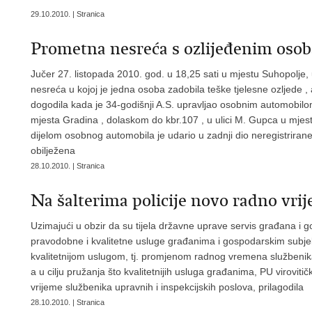
29.10.2010. | Stranica
Prometna nesreća s ozlijeđenim oso
Jučer 27. listopada 2010. god. u 18,25 sati u mjestu Suhopolje,
nesreća u kojoj je jedna osoba zadobila teške tjelesne ozljede ,
dogodila kada je 34-godišnji A.S. upravljao osobnim automobil
mjesta Gradina , dolaskom do kbr.107 , u ulici M. Gupca u mje
dijelom osobnog automobila je udario u zadnji dio neregistrirane ,
obilježena
28.10.2010. | Stranica
Na šalterima policije novo radno vri
Uzimajući u obzir da su tijela državne uprave servis građana i go
pravodobne i kvalitetne usluge građanima i gospodarskim subjek
kvalitetnijom uslugom, tj. promjenom radnog vremena službenika
a u cilju pružanja što kvalitetnijih usluga građanima, PU virovit
vrijeme službenika upravnih i inspekcijskih poslova, prilagodila
28.10.2010. | Stranica