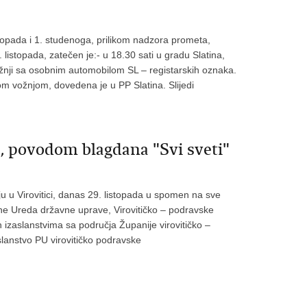
istopada i 1. studenoga, prilikom nadzora prometa,
 listopada, zatečen je:- u 18.30 sati u gradu Slatina,
vožnji sa osobnim automobilom SL – registarskih oznaka.
om vožnjom, dovedena je u PP Slatina. Slijedi
e, povodom blagdana "Svi sveti"
u u Virovitici, danas 29. listopada u spomen na sve
rane Ureda državne uprave, Virovitičko – podravske
 izaslanstvima sa područja Županije virovitičko –
zaslanstvo PU virovitičko podravske