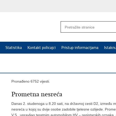
Statistika
Kontakt policajci
Pristup informacijama
Istakn
Pronađeno 6752 vijesti.
Prometna nesreća
Danas 2. studenoga u 8.20 sati, na državnoj cesti D2, između m
nesreća u kojoj su dvije osobe zadobile tjelesne ozlijede. Prom
V.S., upravljao teretnim automobilom HV – registarskih oznaka,