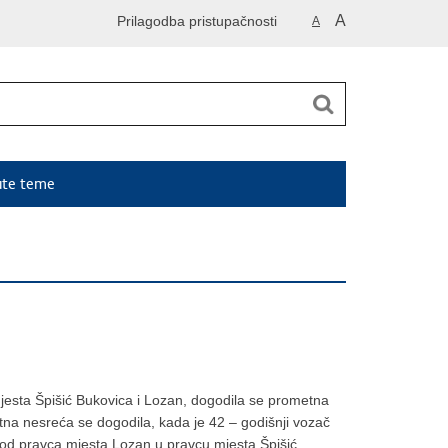
A
Prilagodba pristupačnosti
A
ute teme
jesta Špišić Bukovica i Lozan, dogodila se prometna
etna nesreća se dogodila, kada je 42 – godišnji vozač
 od pravca mjesta Lozan u pravcu mjesta Špišić