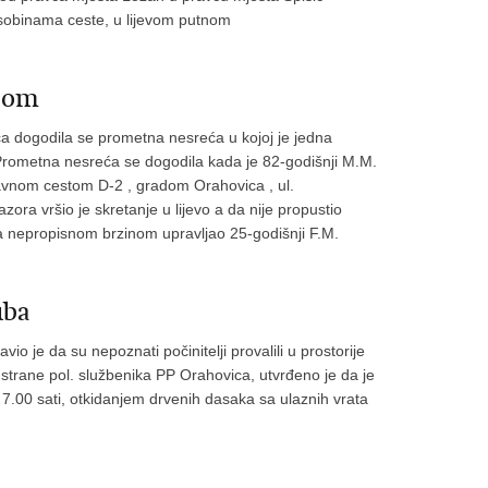
 osobinama ceste, u lijevom putnom
bom
a dogodila se prometna nesreća u kojoj je jedna
e.Prometna nesreća se dogodila kada je 82-godišnji M.M.
avnom cestom D-2 , gradom Orahovica , ul.
zora vršio je skretanje u lijevo a da nije propustio
a nepropisnom brzinom upravljao 25-godišnji F.M.
uba
vio je da su nepoznati počinitelji provalili u prostorije
 od strane pol. službenika PP Orahovica, utvrđeno je da je
 7.00 sati, otkidanjem drvenih dasaka sa ulaznih vrata