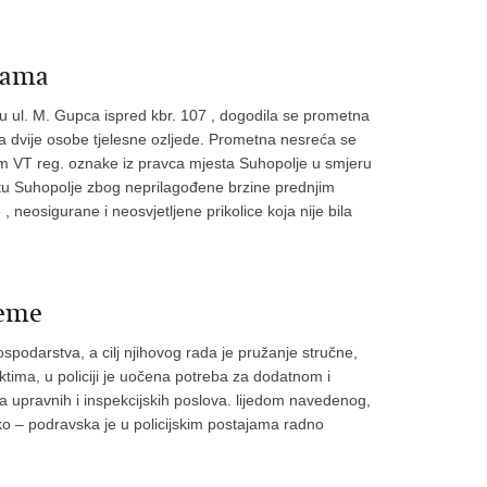
bama
 u ul. M. Gupca ispred kbr. 107 , dogodila se prometna
 a dvije osobe tjelesne ozljede. Prometna nesreća se
om VT reg. oznake iz pravca mjesta Suhopolje u smjeru
stu Suhopolje zbog neprilagođene brzine prednjim
 neosigurane i neosvjetljene prikolice koja nije bila
jeme
spodarstva, a cilj njihovog rada je pružanje stručne,
tima, u policiji je uočena potreba za dodatnom i
 upravnih i inspekcijskih poslova. lijedom navedenog,
ičko – podravska je u policijskim postajama radno