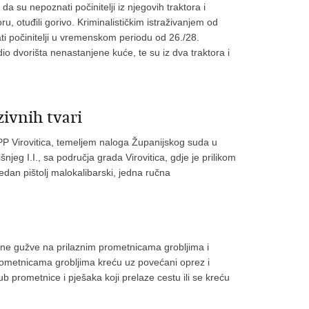
 da su nepoznati počinitelji iz njegovih traktora i
, otuđili gorivo. Kriminalističkim istraživanjem od
ti počinitelji u vremenskom periodu od 26./28.
io dvorišta nenastanjene kuće, te su iz dva traktora i
ivnih tvari
i PP Virovitica, temeljem naloga Županijskog suda u
išnjeg I.I., sa područja grada Virovitica, gdje je prilikom
dan pištolj malokalibarski, jedna ručna
ne gužve na prilaznim prometnicama grobljima i
rometnicama grobljima kreću uz povećani oprez i
 prometnice i pješaka koji prelaze cestu ili se kreću