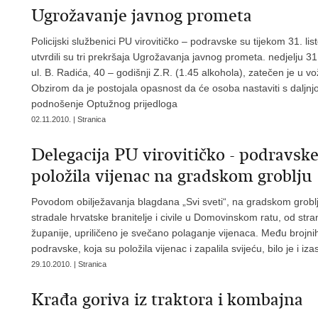
Ugrožavanje javnog prometa
Policijski službenici PU virovitičko – podravske su tijekom 31. l
utvrdili su tri prekršaja Ugrožavanja javnog prometa. nedjelju 31.
ul. B. Radića, 40 – godišnji Z.R. (1.45 alkohola), zatečen je u 
Obzirom da je postojala opasnost da će osoba nastaviti s daljnj
podnošenje Optužnog prijedloga
02.11.2010. | Stranica
Delegacija PU virovitičko - podravsk
položila vijenac na gradskom groblju
Povodom obilježavanja blagdana „Svi sveti“, na gradskom groblj
stradale hrvatske branitelje i civile u Domovinskom ratu, od st
županije, upriličeno je svečano polaganje vijenaca. Među brojnih
podravske, koja su položila vijenac i zapalila svijeću, bilo je i i
29.10.2010. | Stranica
Krađa goriva iz traktora i kombajna