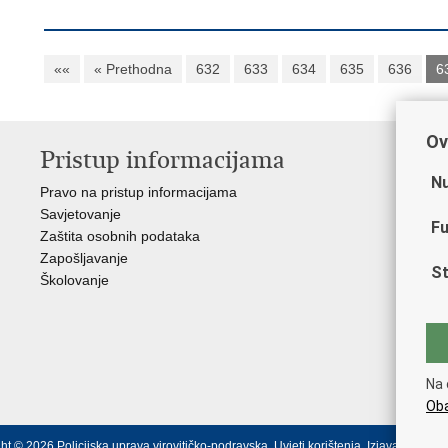
««
« Prethodna
632
633
634
635
636
6
Ov
Pristup informacijama
V
Nu
Pravo na pristup informacijama
Min
Savjetovanje
Sin
Fu
Zaštita osobnih podataka
Ud
Zapošljavanje
Dom
St
Školovanje
Pol
Muz
Zak
Cen
"Iv
Na 
Pol
Oba
ht © 2026 Policijska uprava virovitičko-podravska.
Uvjeti korištenja
.
Izjava o pristu