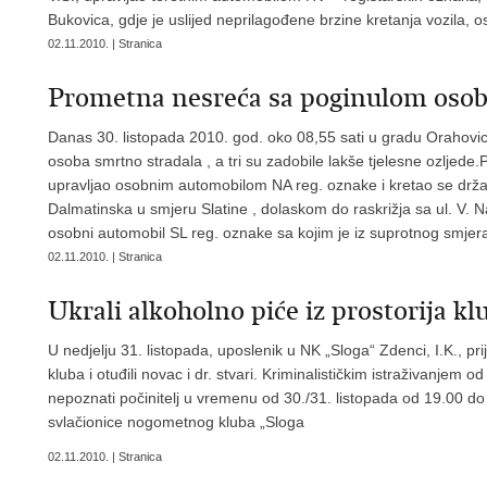
Bukovica, gdje je uslijed neprilagođene brzine kretanja vozila,
02.11.2010. | Stranica
Prometna nesreća sa poginulom oso
Danas 30. listopada 2010. god. oko 08,55 sati u gradu Orahovic
osoba smrtno stradala , a tri su zadobile lakše tjelesne ozljed
upravljao osobnim automobilom NA reg. oznake i kretao se drž
Dalmatinska u smjeru Slatine , dolaskom do raskrižja sa ul. V. Na
osobni automobil SL reg. oznake sa kojim je iz suprotnog smjer
02.11.2010. | Stranica
Ukrali alkoholno piće iz prostorija kl
U nedjelju 31. listopada, uposlenik u NK „Sloga“ Zdenci, I.K., prija
kluba i otuđili novac i dr. stvari. Kriminalističkim istraživanjem
nepoznati počinitelj u vremenu od 30./31. listopada od 19.00 do
svlačionice nogometnog kluba „Sloga
02.11.2010. | Stranica