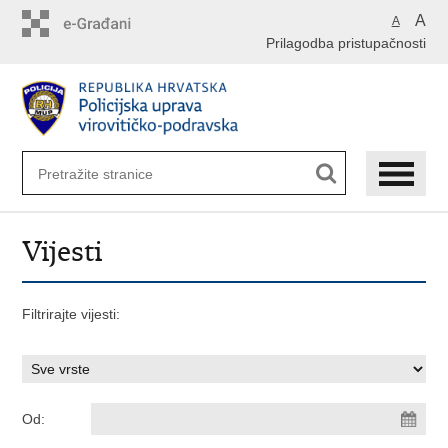
Preskoči
A
A
na
Prilagodba pristupačnosti
glavni
sadržaj
Vijesti
Filtrirajte vijesti:
Od: