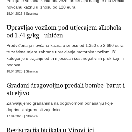
Policija je vozaču izdala obavezni prekršajni nalog te mu izrekla
novčanu kaznu u iznosu od 120 eura
18.04.2026. | Stranica
Upravljao vozilom pod utjecajem alkohola
od 1,74 g/kg - uhićen
Predviđena je novčana kazna u iznosu od 1.350 do 2.680 eura
te zaštitna mjera zabrane upravljanja motornim vozilom „B“
kategorije u trajanju od tri mjeseca i šest negativnih prekršajnih
bodova
18.04.2026. | Stranica
Građani dragovoljno predali bombe, barut i
streljivo
Zahvaljujemo građanima na odgovornom ponašanju koje
doprinosi sigurnosti zajednice
17.04.2026. | Stranica
Registracija bicikala u Virovitici