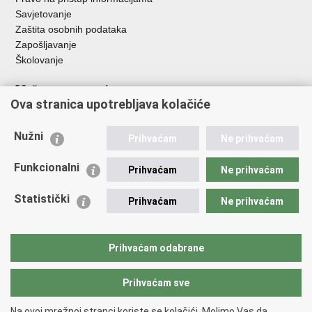
Savjetovanje
Zaštita osobnih podataka
Zapošljavanje
Školovanje
Važne poveznice
Ova stranica upotrebljava kolačiće
Ministarstvo unutarnjih poslova
Sindikati
Nužni
Prihvaćam
Ne prihvaćam
Udruge
Dom zdravlja MUP-a
Funkcionalni
Prihvaćam
Ne prihvaćam
Policijska akademija
Muzej policije
Statistički
Prihvaćam
Ne prihvaćam
Zaklada policijske solidarnosti
Centar za forenzična ispitivanja, istraživanja i vještačenja "Ivan
Vučetić"
Prihvaćam odabrane
Policijske uprave
Prihvaćam sve
Povratak na vrh
Na ovoj mrežnoj stranci koriste se kolačići. Molimo Vas da