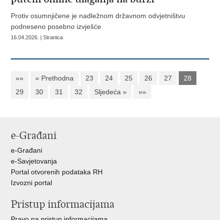
Protiv osumnjičene je nadležnom državnom odvjetništvu
podneseno posebno izvješće
16.04.2026. | Stranica
««
« Prethodna
23
24
25
26
27
28
29
30
31
32
Sljedeća »
»»
e-Građani
e-Građani
e-Savjetovanja
Portal otvorenih podataka RH
Izvozni portal
Pristup informacijama
Pravo na pristup informacijama