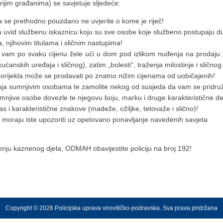
rijim građanima) se savjetuje sljedeće:
 se prethodno pouzdano ne uvjerite o kome je riječ!
na uvid službenu iskaznicu koju su sve osobe koje službeno postupaju du
 njihovim titulama i sličnim nastupima!
 vam po svaku cijenu žele ući u dom pod izlikom nuđenja na prodaju 
anskih uređaja i sličnog), zatim „bolesti“, traženja milostinje i sličnog –
porijekla može se prodavati po znatno nižim cijenama od uobičajenih!
znanja sumnjivim osobama te zamolite nekog od susjeda da vam se pridruž
umnjive osobe dovezle te njegovu boju, marku i druge karakteristične det
as i karakteristične znakove (madeže, ožiljke, tetovaže i slično)!
ama moraju iste upozoriti uz opetovano ponavljanje navedenih savjeta
jenju kaznenog djela, ODMAH obavijestite policiju na broj 192!
Copyright © 2026 Policijska uprava virovitičko-podravska. Sva prava pridržana