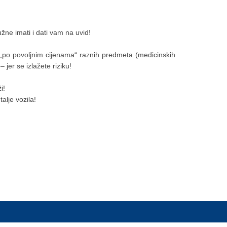
žne imati i dati vam na uvid!
„po povoljnim cijenama“ raznih predmeta (medicinskih
 jer se izlažete riziku!
i!
alje vozila!