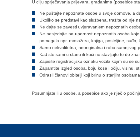
U cilju sprječavanja prijevara, građanima (posebice sta
Ne puštajte nepoznate osobe u svoje domove, a da
Ukoliko se predstavi kao službena, tražite od nje 
Ne dajte se zavesti uvjeravanjem nepoznatih osoba,
Ne nasjedajte na upornost nepoznatih osoba koje
pomagala npr. masažera, knjiga, posteljine, suđa, kuć
Samo nekvalitetna, neoriginalna i roba sumnjivog 
Kad ste sami u stanu ili kući ne stavljajte to do 
Zapišite registracijsku oznaku vozila kojim su se s
Zapamtite izgled osoba, boju kose i očiju, visinu, st
Odrasli članovi obitelji koji brinu o starijim osob
Posumnjate li u osobe, a posebice ako je riječ o počin