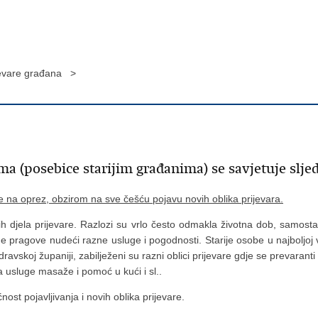
jevare građana >
ma (posebice starijim građanima) se savjetuje sljede
e na oprez, obzirom na sve češću pojavu novih oblika prijevara.
ih djela prijevare. Razlozi su vrlo često odmakla životna dob, samost
 pragove nudeći razne usluge i pogodnosti. Starije osobe u najboljoj v
ravskoj županiji, zabilježeni su razni oblici prijevare gdje se prevaranti 
za usluge masaže i pomoć u kući i sl..
st pojavljivanja i novih oblika prijevare.