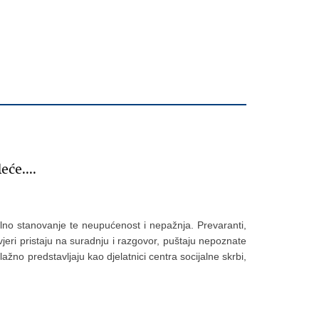
će....
alno stanovanje te neupućenost i nepažnja. Prevaranti,
jeri pristaju na suradnju i razgovor, puštaju nepoznate
lažno predstavljaju kao djelatnici centra socijalne skrbi,