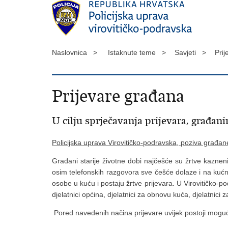
Naslovnica >
Istaknute teme >
Savjeti >
Pri
Prijevare građana
U cilju sprječavanja prijevara, građani
Policijska uprava Virovitičko-podravska, poziva građan
Građani starije životne dobi najčešće su žrtve kaznen
osim telefonskih razgovora sve češće dolaze i na kućne
osobe u kuću i postaju žrtve prijevara. U Virovitičko-pod
djelatnici općina, djelatnici za obnovu kuća, djelatnici 
Pored navedenih načina prijevare uvijek postoji mogućno