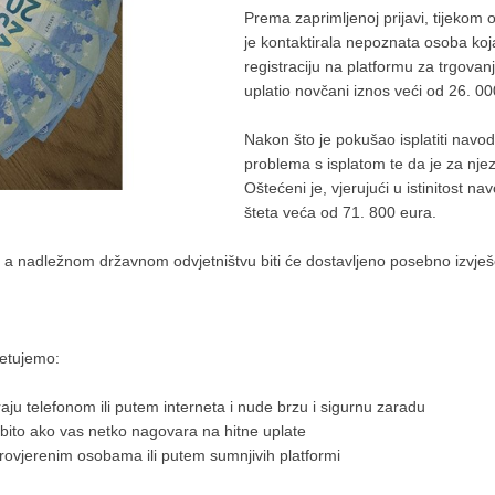
Prema zaprimljenoj prijavi, tijekom
je kontaktirala nepoznata osoba koj
registraciju na platformu za trgovan
uplatio novčani iznos veći od 26. 00
Nakon što je pokušao isplatiti navod
problema s isplatom te da je za njez
Oštećeni je, vjerujući u istinitost 
šteta veća od 71. 800 eura.
nje, a nadležnom državnom odvjetništvu biti će dostavljeno posebno izvješ
vjetujemo:
ju telefonom ili putem interneta i nude brzu i sigurnu zaradu
obito ako vas netko nagovara na hitne uplate
provjerenim osobama ili putem sumnjivih platformi