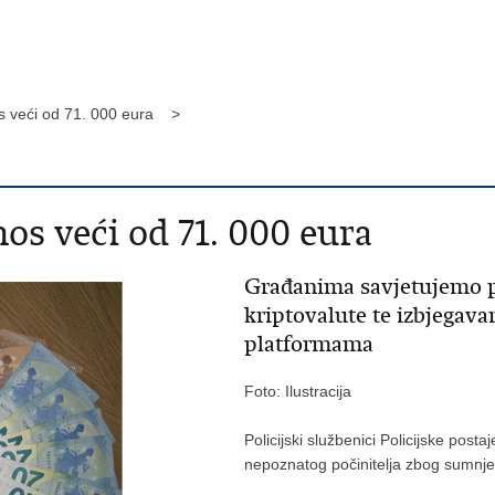
os veći od 71. 000 eura >
os veći od 71. 000 eura
Građanima savjetujemo p
kriptovalute te izbjegav
platformama
Foto: Ilustracija
Policijski službenici Policijske posta
nepoznatog počinitelja zbog sumnje 