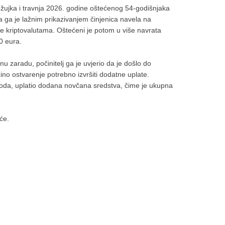
 ožujka i travnja 2026. godine oštećenog 54-godišnjaka
a ga je lažnim prikazivanjem činjenica navela na
je kriptovalutama. Oštećeni je potom u više navrata
0 eura.
nu zaradu, počinitelj ga je uvjerio da je došlo do
ino ostvarenje potrebno izvršiti dodatne uplate.
navoda, uplatio dodana novčana sredstva, čime je ukupna
će.