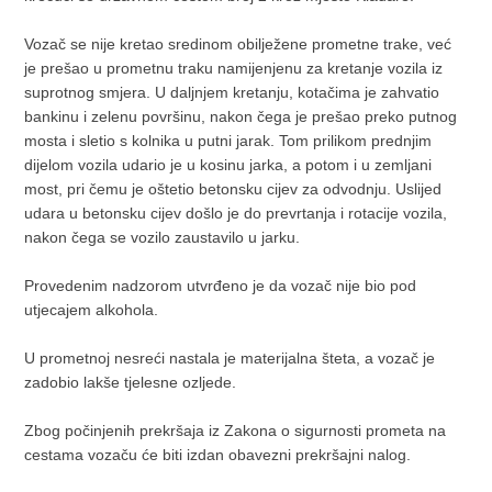
Vozač se nije kretao sredinom obilježene prometne trake, već
je prešao u prometnu traku namijenjenu za kretanje vozila iz
suprotnog smjera. U daljnjem kretanju, kotačima je zahvatio
bankinu i zelenu površinu, nakon čega je prešao preko putnog
mosta i sletio s kolnika u putni jarak. Tom prilikom prednjim
dijelom vozila udario je u kosinu jarka, a potom i u zemljani
most, pri čemu je oštetio betonsku cijev za odvodnju. Uslijed
udara u betonsku cijev došlo je do prevrtanja i rotacije vozila,
nakon čega se vozilo zaustavilo u jarku.
Provedenim nadzorom utvrđeno je da vozač nije bio pod
utjecajem alkohola.
U prometnoj nesreći nastala je materijalna šteta, a vozač je
zadobio lakše tjelesne ozljede.
Zbog počinjenih prekršaja iz Zakona o sigurnosti prometa na
cestama vozaču će biti izdan obavezni prekršajni nalog.