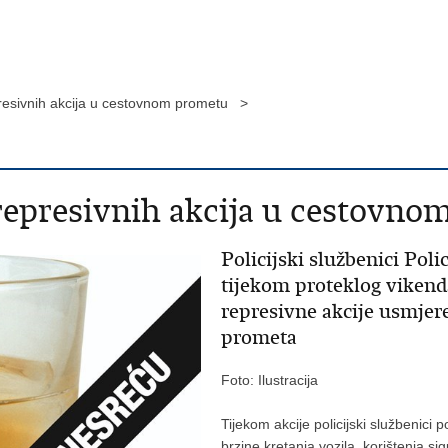
presivnih akcija u cestovnom prometu >
represivnih akcija u cestovn
Policijski službenici Pol
tijekom proteklog vikend
represivne akcije usmjer
prometa
Foto: Ilustracija
Tijekom akcije policijski službenici 
brzine kretanja vozila, korištenja si