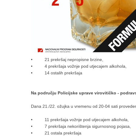
• 21 prekršaj nepropisne brzine,
• 4 prekršaja vožnje pod utjecajem alkohola,
• 14 ostalih prekršaja
Na području Policijske uprave virovitičko - podrav
Dana 21./22. ožujka u vremenu od 20-04 sati proveden
• 11 prekršaja vožnje pod utjecajem alkohola,
• 7 prekršaja nekorištenja sigurnosnog pojasa,
• 21 ostala prekršaja