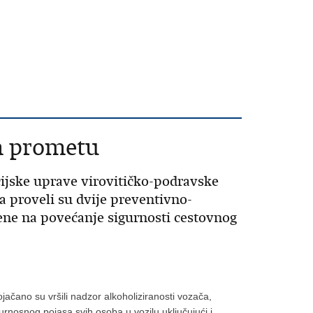
om prometu
icijske uprave virovitičko-podravske
a proveli su dvije preventivno-
ene na povećanje sigurnosti cestovnog
pojačano su vršili nadzor alkoholiziranosti vozača,
gurnosnog pojasa svih osoba u vozilu uključujući i