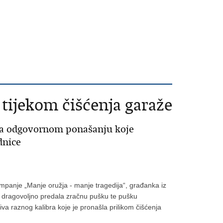
 tijekom čišćenja garaže
na odgovornom ponašanju koje
dnice
mpanje „Manje oružja - manje tragedija“, građanka iz
ma dragovoljno predala zračnu pušku te pušku
va raznog kalibra koje je pronašla prilikom čišćenja