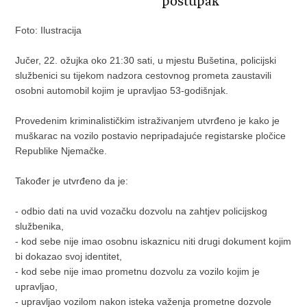
postupak
Foto: Ilustracija
Jučer, 22. ožujka oko 21:30 sati, u mjestu Bušetina, policijski
službenici su tijekom nadzora cestovnog prometa zaustavili
osobni automobil kojim je upravljao 53-godišnjak.
Provedenim kriminalističkim istraživanjem utvrđeno je kako je
muškarac na vozilo postavio nepripadajuće registarske pločice
Republike Njemačke.
Također je utvrđeno da je:
- odbio dati na uvid vozačku dozvolu na zahtjev policijskog
službenika,
- kod sebe nije imao osobnu iskaznicu niti drugi dokument kojim
bi dokazao svoj identitet,
- kod sebe nije imao prometnu dozvolu za vozilo kojim je
upravljao,
- upravljao vozilom nakon isteka važenja prometne dozvole