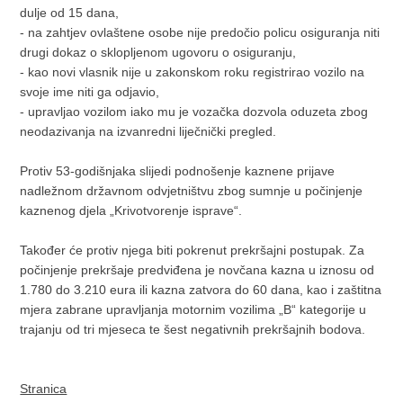
dulje od 15 dana,
- na zahtjev ovlaštene osobe nije predočio policu osiguranja niti
drugi dokaz o sklopljenom ugovoru o osiguranju,
- kao novi vlasnik nije u zakonskom roku registrirao vozilo na
svoje ime niti ga odjavio,
- upravljao vozilom iako mu je vozačka dozvola oduzeta zbog
neodazivanja na izvanredni liječnički pregled.
Protiv 53-godišnjaka slijedi podnošenje kaznene prijave
nadležnom državnom odvjetništvu zbog sumnje u počinjenje
kaznenog djela „Krivotvorenje isprave“.
Također će protiv njega biti pokrenut prekršajni postupak. Za
počinjenje prekršaje predviđena je novčana kazna u iznosu od
1.780 do 3.210 eura ili kazna zatvora do 60 dana, kao i zaštitna
mjera zabrane upravljanja motornim vozilima „B“ kategorije u
trajanju od tri mjeseca te šest negativnih prekršajnih bodova.
Stranica