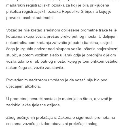
mađarskih registracijskih oznaka za koji je bila priključena
prikolica registracijskih oznaka Republike Srbije, na kojoj je
prevozio osobni automobil.
Vozač se nije kretao sredinom obilježene prometne trake te je
kotačima skupa vozila prešao preko putnog mosta. U daljnjem
nekontroliranom kretanju zahvatio je putnu bankinu, uslijed
čega je izgubio nadzor nad skupom vozila, oštetio smjerokazni
stupić, a potom vozilom sletio u jarak gdje je prednjim dijelom
vozila udario u rub putnog mosta, kojeg je tom prilikom oštetio,
nakon čega se vozilo zaustavilo.
Provedenim nadzorom utvrđeno je da vozač nije bio pod
utjecajem alkohola.
U prometnoj nesreći nastala je materijalna šteta, a vozač je
zadobio lakše tjelesne ozljede.
Zbog počinjenih prekršaja iz Zakona o sigurnosti prometa na
cestama vozaču je izdan obavezni prekršajni nalog.