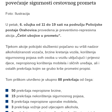
povećanje sigurnosti cestovnog prometa
Foto: Ilustracija
U petak,
6. ožujka od 11 do 19 sati na području Policijske
postaje Orahovica
provedena je preventivno-represivna
akcija
„Četiri ubojice u prometu“.
Tijekom akcije policijski službenici pojačano su vršili nadzor
alkoholiziranosti vozača, brzine kretanja vozila, korištenja
sigurnosnog pojasa svih osoba u vozilu uključujući i prijevoz
djece, nepropisnog korištenja mobitela i sličnih uređaja, ali i
ostalih prekršaja kojim se grubo krše prometni propisi.
Tom prilikom utvrđeno je ukupno
88 prekršaja
od čega:
50
prekršaja nepropisne brzine,
15
prekršaja nekorištenja sigurnosnog pojasa,
5
prekršaja nepropisne uporabe mobitela,
3
prekršaja vožnje pod utjecajem alkohola,