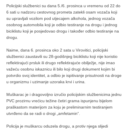
Policijski službenici su dana 5./6. prosinca u vremenu od 22 do
6 sati u nadzoru cestovnog prometa zatekli osam vozača koji
su upravljali vozilom pod utjecajem alkohola, jednog vozača
osobnog automobila koji je odbio testiranje na drogu i jednog
biciklistu koji je posjedovao drogu i također odbio testiranje na
drogu.
Naime, dana 6. prosinca oko 2 sata u Virovitici, policijski
službenici zaustavili su 28-godišnjeg biciklistu koji nije koristio
reflektirajući prsluk ili drugo reflektirajuće obilježje, nije imao
važeću osobnu iskaznicu ili bilo koji drugi dokument kojim bi
potvrdio svoj identitet, a odbio je ispitivanje prisutnosti na droge
u organizmu i uzimanje uzoraka krvi i urina.
Muškarac je i dragovoljno izručio policijskim službenicima jednu
PVC prozirnu vrećicu težine četiri grama ispunjenu bijelom
praškastom materijom za koju je preliminarnim testiranjem
utvrđeno da se radi o drogi „amfetamin“.
Policija je muškarcu oduzela drogu, a protiv njega slijedi