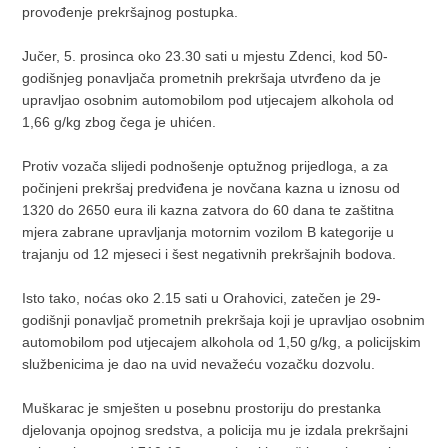
provođenje prekršajnog postupka.
Jučer, 5. prosinca oko 23.30 sati u mjestu Zdenci, kod 50-
godišnjeg ponavljača prometnih prekršaja utvrđeno da je
upravljao osobnim automobilom pod utjecajem alkohola od
1,66 g/kg zbog čega je uhićen.
Protiv vozača slijedi podnošenje optužnog prijedloga, a za
počinjeni prekršaj predviđena je novčana kazna u iznosu od
1320 do 2650 eura ili kazna zatvora do 60 dana te zaštitna
mjera zabrane upravljanja motornim vozilom B kategorije u
trajanju od 12 mjeseci i šest negativnih prekršajnih bodova.
Isto tako, noćas oko 2.15 sati u Orahovici, zatečen je 29-
godišnji ponavljač prometnih prekršaja koji je upravljao osobnim
automobilom pod utjecajem alkohola od 1,50 g/kg, a policijskim
službenicima je dao na uvid nevažeću vozačku dozvolu.
Muškarac je smješten u posebnu prostoriju do prestanka
djelovanja opojnog sredstva, a policija mu je izdala prekršajni