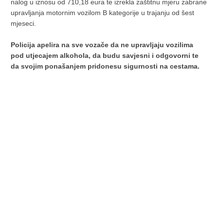
nalog u iznosu od 710,18 eura te izrekla zaštitnu mjeru zabrane
upravljanja motornim vozilom B kategorije u trajanju od šest
mjeseci.
Policija apelira na sve vozače da ne upravljaju vozilima
pod utjecajem alkohola, da budu savjesni i odgovorni te
da svojim ponašanjem pridonesu sigurnosti na cestama.