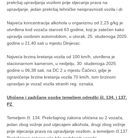
prekršaj upravljanja vozilom prije stjecanja prava na
upravljanje, jedan prekršaj tehničke neispravnosti vozila i dr.
Najveća koncentracija alkohola u organizmu od 2,23 g/kg je
utvrđena kod vozača starosti 63 godine, koji je zatečen kako
upravlja osobnim automobilom, u utorak, 25. studenoga 2025.
godine u 21,40 sati u mjestu Dinjevac.
Najveća brzina kretanja vozila od 100 km/h, utvrđena je
stacionarnom kamerom, u nedjelju, 30. studenoga 2025.
godine u 06,38 sati, na DC 2 u mjestu Čačinci, gdje je
ograničenje brzine kretanja vozila 70 km/h, tom brzinom
upravljao je vozač vozila stranih reg. oznaka.
Uhićene i zadržane osobe temeljem odredbi čl. 134. i 137.
PZ
Temeljem čl. 134. Prekršajnog zakona uhićena su 2 vozača,
jedan zbog vožnje pod utjecajem alkohola, drugi zbog vožnje
prije stjecanja prava na upravljanje vozilom, a temeljem čl.137.