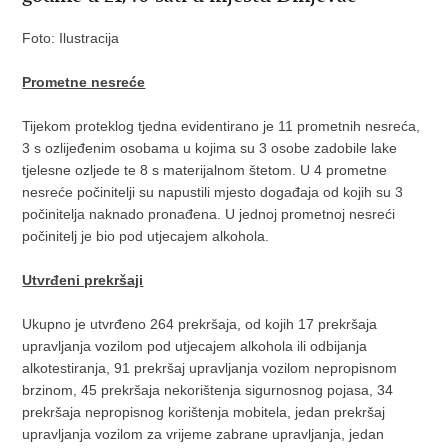
Foto: Ilustracija
Prometne nesreće
Tijekom proteklog tjedna evidentirano je 11 prometnih nesreća,
3 s ozlijeđenim osobama u kojima su 3 osobe zadobile lake
tjelesne ozljede te 8 s materijalnom štetom. U 4 prometne
nesreće počinitelji su napustili mjesto događaja od kojih su 3
počinitelja naknado pronađena. U jednoj prometnoj nesreći
počinitelj je bio pod utjecajem alkohola.
Utvrđeni prekršaji
Ukupno je utvrđeno 264 prekršaja, od kojih 17 prekršaja
upravljanja vozilom pod utjecajem alkohola ili odbijanja
alkotestiranja, 91 prekršaj upravljanja vozilom nepropisnom
brzinom, 45 prekršaja nekorištenja sigurnosnog pojasa, 34
prekršaja nepropisnog korištenja mobitela, jedan prekršaj
upravljanja vozilom za vrijeme zabrane upravljanja, jedan